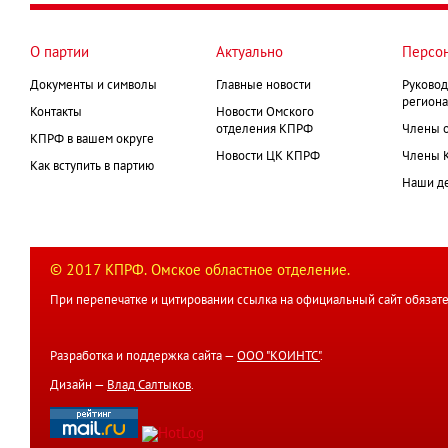
О партии
Актуально
Персо
Документы и символы
Главные новости
Руковод
региона
Контакты
Новости Омского
отделения КПРФ
Члены 
КПРФ в вашем округе
Новости ЦК КПРФ
Члены 
Как вступить в партию
Наши д
© 2017 КПРФ. Омское областное отделение.
При перепечатке и цитировании ссылка на официальный сайт обязате
Разработка и поддержка сайта —
ООО "КОИНТС"
.
Дизайн —
Влад Салтыков
.