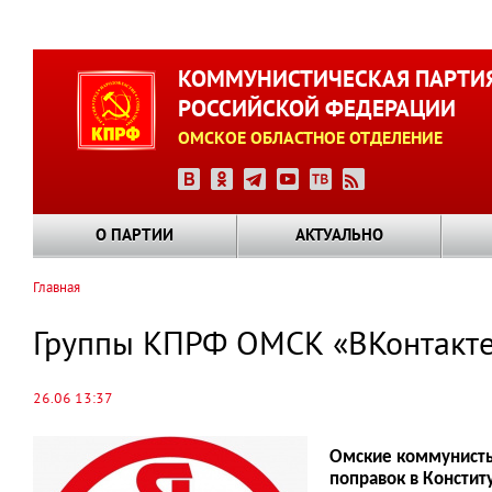
Перейти
к
КОММУНИСТИЧЕСКАЯ ПАРТИ
основному
РОССИЙСКОЙ ФЕДЕРАЦИИ
содержанию
ОМСКОЕ ОБЛАСТНОЕ ОТДЕЛЕНИЕ
О ПАРТИИ
АКТУАЛЬНО
Главная
Строка
навигации
Группы КПРФ ОМСК «ВКонтакте»
26.06 13:37
Омские коммунисты
поправок в Констит