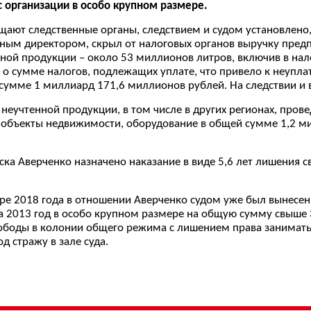
с организации в особо крупном размере.
щают следственные органы, следствием и судом установлено, 
ным директором, скрыл от налоговых органов выручку пред
ной продукции – около 53 миллионов литров, включив в на
 о сумме налогов, подлежащих уплате, что привело к неупла
сумме 1 миллиард 171,6 миллионов рублей. На следствии и в
и неучтенной продукции, в том числе в других регионах, про
– объекты недвижимости, оборудование в общей сумме 1,2 м
ска Аверченко назначено наказание в виде 5,6 лет лишения 
ре 2018 года в отношении Аверченко судом уже был вынесен
за 2013 год в особо крупном размере на общую сумму свыше
свободы в колонии общего режима с лишением права занима
д стражу в зале суда.