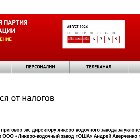
 ПАРТИЯ
АВГУСТ 2026
АЦИИ
ПН
ВТ
СР
ЧТ
ПТ
СБ
ВС
ЕНИЕ
3
4
5
6
7
8
9
ПЕРСОНАЛИИ
ТЕЛЕКАНАЛ
ся от налогов
приговор экс-директору ликеро-водочного завода за уклон
р ООО «Ликеро-водочный завод «ОША» Андрей Аверченко п