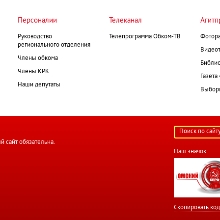
Персоналии
Телеканал
Агитп
Руководство
Телепрограмма Обком-ТВ
Фотор
регионального отделения
Видеот
Члены обкома
Библио
Члены КРК
Газета
Наши депутаты
Выборк
й сайт обязательна.
Наш значок
Скопировать код 