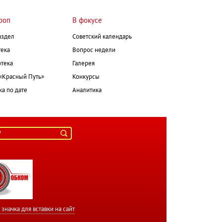
роп
В фокусе
аздел
Советский календарь
ека
Вопрос недели
тека
Галерея
 «Красный Путь»
Конкурсы
а по дате
Аналитика
значка для вставки на сайт