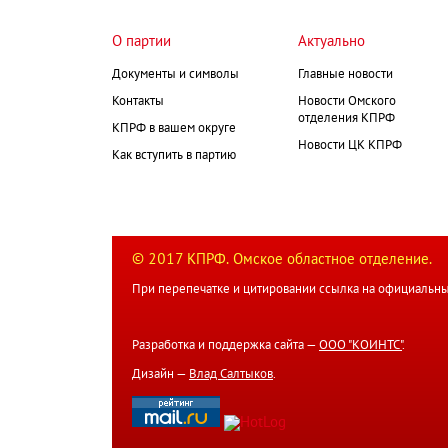
О партии
Актуально
Документы и символы
Главные новости
Контакты
Новости Омского
отделения КПРФ
КПРФ в вашем округе
Новости ЦК КПРФ
Как вступить в партию
© 2017 КПРФ. Омское областное отделение.
При перепечатке и цитировании ссылка на официальны
Разработка и поддержка сайта —
ООО "КОИНТС"
.
Дизайн —
Влад Салтыков
.