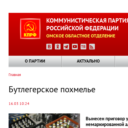
Перейти
к
КОММУНИСТИЧЕСКАЯ ПАРТИ
основному
РОССИЙСКОЙ ФЕДЕРАЦИИ
содержанию
ОМСКОЕ ОБЛАСТНОЕ ОТДЕЛЕНИЕ
О ПАРТИИ
АКТУАЛЬНО
Главная
Строка
навигации
Бутлегерское похмелье
16.03 10:24
Вынесен приговор у
немаркированной а