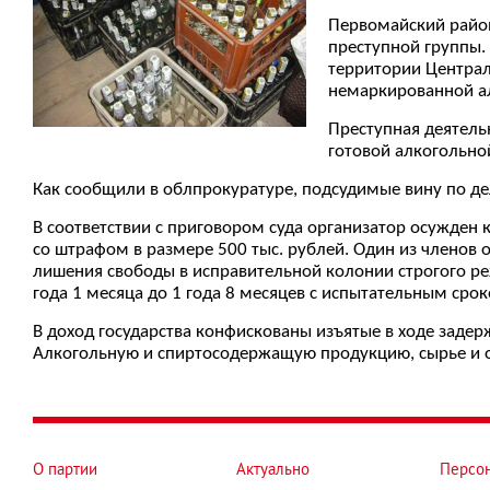
Первомайский район
преступной группы. 
территории Централь
немаркированной ал
Преступная деятель
готовой алкогольной
Как сообщили в облпрокуратуре, подсудимые вину по де
В соответствии с приговором суда организатор осужден
со штрафом в размере 500 тыс. рублей. Один из членов 
лишения свободы в исправительной колонии строгого ре
года 1 месяца до 1 года 8 месяцев с испытательным сроко
В доход государства конфискованы изъятые в ходе задер
Алкогольную и спиртосодержащую продукцию, сырье и об
О партии
Актуально
Персо