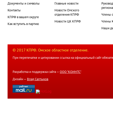
Документы и символы
Главные новости
Руковод
региона
Контакты
Новости Омского
отделения КПРФ
Члены 
КПРФ в вашем округе
Новости ЦК КПРФ
Члены 
Как вступить в партию
Наши д
© 2017 КПРФ. Омское областное отделение.
При перепечатке и цитировании ссылка на официальный сайт обязате
Разработка и поддержка сайта —
ООО "КОИНТС"
.
Дизайн —
Влад Салтыков
.