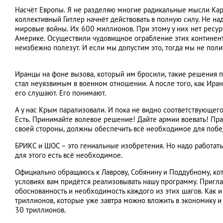
Насчёт Европы. Я не разделяю многие радикальные мысли Караг
коллективный Гитлер начнёт действовать в полную силу. Не на
мировые войны. Их 600 миллионов. При этому у них нет ресурсо
Америке. Осуществили чудовищное ограбление этих континенто
неизбежно полезут. И если мы допустим это, тогда мы не поли
Иранцы на фоне вызова, который им бросили, такие решения п
стал неуязвимым в военном отношении. А после того, как Иран 
его слушают. Его понимают.
А у нас Крым парализовали. И пока не видно соответствующего о
Есть. Принимайте волевое решение! Дайте армии воевать! Прав
своей стороны, должны обеспечить всё необходимое для побе
БРИКС и ШОС – это гениальные изобретения. Но надо работать 
для этого есть всё необходимое.
Официально обращаюсь к Лаврову, Собянину и Поддубному, ко
условиях вам придётся реализовывать нашу программу. Пригл
обоснованность и необходимость каждого из этих шагов. Как 
триллионов, которые уже завтра можно вложить в экономику 
30 триллионов.