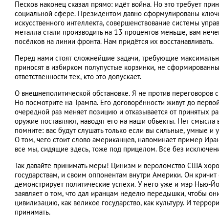
Песков наконец сказал прямо: идёт война. Но это требует прин
социальной сфере. Президентом давно сформулированы ключе
искусственного интеллекта, совершенствование системы управ
металла стали производить на 13 процентов меньше, вам нечем
посёлков на линии фронта. Нам придётся их восстанавливать.
Перед нами стоят сложнейшие задачи, требующие максимально
приносят в избирком полупустые корзинки, не сформированные
ответственности тех, кто это допускает.
О внешнеполитической обстановке. Я не против переговоров с
Но посмотрите на Трампа. Его договорённости живут до первой
очередной раз меняет позицию и отказывается от принятых ра
оружие поставляют, наводят его на наши объекты. Нет смысла 
помните: вас будут слушать только если вы сильные, умные и
О том, чего стоит слово американцев, напоминает пример Иран
все мы, сидящие здесь, тоже под прицелом. Все без исключе
Так давайте принимать меры! Цинизм и вероломство США хорош
государствам, и своим оппонентам внутри Америки. Он кричит
демонстрирует политические успехи. У него уже и мэр Нью-Йор
заявляет о том, что дал иранцам неделю передышки, чтобы они
цивилизацию, как великое государство, как культуру. И террор
принимать.