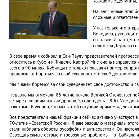
Уважаемые депутаты,
Начался новый этап б
сложные и ответстве
У нас только что отк
Володина, руководите
выставки. И за то, ч
советская Держава го
В своё время я собирал в Сан-Паулу представителей прогресс
относитесь к Кубе и к Фиделю Кастро? Мне очень направился и
всего в 90 милях. Кубинцы не только показали пример сопрот
продолжают бороться за свой суверенитет и своё достоинство
Мы с вами боремся за свой суверенитет, своё достоинство и 
Недавно мы отмечали 85-летие начала Великой Отечественной.
четыре с лишним тысячи дронов. За один день – 800. Уже дос
ракетные. Я уверен, что мы в этой ситуации примем адекватн
Все представители нашей фракции сейчас активно участвуют в 
70-летие «Советской России». Я вам разошлю материалы этого
стали набирать обороты русофобия и антисоветизм. Он настоял
Освещать самые острые и тревожные проблемы – от Байкала и