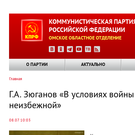
Перейти
к
КОММУНИСТИЧЕСКАЯ ПАРТИ
основному
РОССИЙСКОЙ ФЕДЕРАЦИИ
содержанию
ОМСКОЕ ОБЛАСТНОЕ ОТДЕЛЕНИЕ
О ПАРТИИ
АКТУАЛЬНО
Главная
Строка
навигации
Г.А. Зюганов «В условиях войн
неизбежной»
08.07 10:03