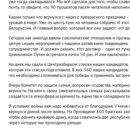
уже тогда закладывался. Мы всё сделали для того, чтобы сла
почту, то увидите, что 90 процентов писем читателей наполн
Кашин только что вернулся с нашего прекрасного праздника –
урожай в мире. Уже по шесть тонн на человека собрано. И этот
Белоруссии. И главный вопрос, который все они задают: что де
Сегодня как никогда важны союзнические отношения и прочны
целую серию мероприятий с нашими китайскими товарищами. 2
сотрудничестве. И должен сказать, этот договор – один из л
Цзиньпином Путин встречался почти 50 раз. И они заключили 
На днях мы сдали в Центризбирком списки наших кандидатов,
которая эти списки подготовила. В них 560 наших кандидатов. 
что необходимо сплачиваться для победы и принимать экстре
Вчера Комитет по защите семьи, вопросам отцовства, материн
верности. На нём о своих замечательных семьях рассказывали 
создаётся та атмосфера искренности, единства и солидарност
В условиях войны нам надо избавиться от благодушия. У меня е
вернулся домой после войны. На Орловщине 800 братских захор
чтобы разнять кровавую драку, когда схватились две республи
через которые мы проходили раньше.