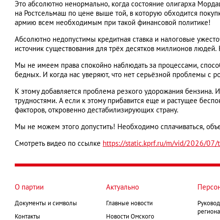
Это абсолютно ненормально, когда состояние олигарха Мордаш
на Ростсельмаш по цене выше той, в которую обходится покупк
армию всем необходимым при такой финансовой политике!
Абсолютно недопустимы кредитная ставка и налоговые ужесточе
источник существования для трёх десятков миллионов людей.
Мы не имеем права спокойно наблюдать за процессами, спосо
бедных. И когда нас уверяют, что нет серьёзной проблемы с р
К этому добавляется проблема резкого удорожания бензина. И 
трудностями. А если к этому прибавится еще и растущее бесп
факторов, откровенно дестабилизирующих страну.
Мы не можем этого допустить! Необходимо сплачиваться, объ
Смотреть видео по ссылке
https://static.kprf.ru/m/vid/2026/0
О партии
Актуально
Персо
Документы и символы
Главные новости
Руковод
региона
Контакты
Новости Омского