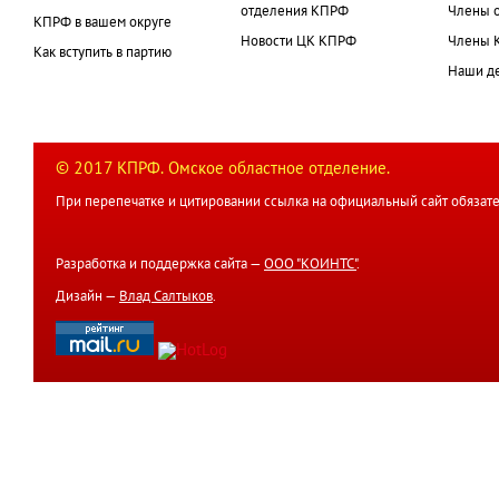
отделения КПРФ
Члены 
КПРФ в вашем округе
Новости ЦК КПРФ
Члены 
Как вступить в партию
Наши д
© 2017 КПРФ. Омское областное отделение.
При перепечатке и цитировании ссылка на официальный сайт обязате
Разработка и поддержка сайта —
ООО "КОИНТС"
.
Дизайн —
Влад Салтыков
.