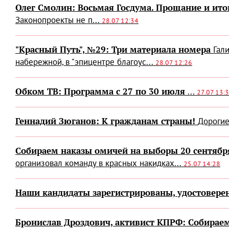
Олег Смолин: Восьмая Госдума. Прощание и ито
Законопроекты не п...
28.07 12:34
"Красный Путь", №29: Три материала номера
Гал
набережной, в "эпицентре благоус...
28.07 12:26
Обком ТВ: Программа с 27 по 30 июля
...
27.07 13:
Геннадий Зюганов: К гражданам страны!
Дорогие
Собираем наказы омичей на выборы 20 сентябр
организовал команду в красных накидках...
25.07 14:28
Наши кандидаты зарегистрированы, удостовере
Бронислав Дроздович, активист КПРФ: Собираем