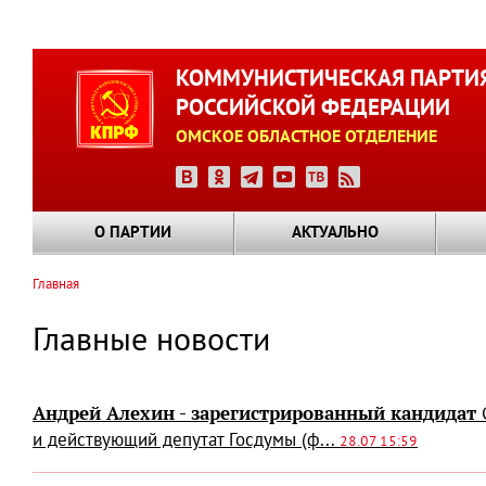
Перейти
к
КОММУНИСТИЧЕСКАЯ ПАРТИ
основному
РОССИЙСКОЙ ФЕДЕРАЦИИ
содержанию
ОМСКОЕ ОБЛАСТНОЕ ОТДЕЛЕНИЕ
О ПАРТИИ
АКТУАЛЬНО
Главная
Строка
навигации
Главные новости
Андрей Алехин - зарегистрированный кандидат
и действующий депутат Госдумы (ф...
28.07 15:59