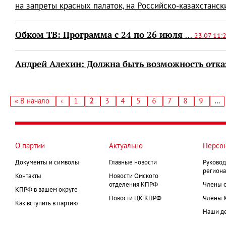
на запреты красных палаток, на Российско-казахстански
Обком ТВ: Программа с 24 по 26 июля
...
23.07 11:
Андрей Алехин: Должна быть возможность отказа
Первая
« В начало
‹
Страница
1
Текущая
2
Страница
3
Страница
4
Страница
5
Страница
6
Страница
7
Страница
8
Страниц
9
…
←
страница
страница
Нумерация
страниц
О партии
Актуально
Персо
Документы и символы
Главные новости
Руковод
региона
Контакты
Новости Омского
отделения КПРФ
Члены 
КПРФ в вашем округе
Новости ЦК КПРФ
Члены 
Как вступить в партию
Наши д