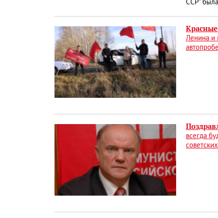
ССР" была
Красные 
Ленина и
автопробе
Поздрав
всегда бу
советски