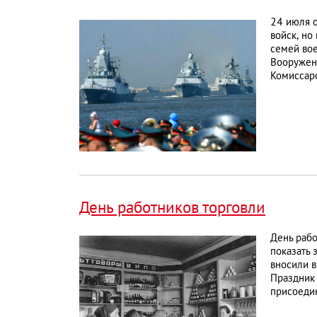
24 июля 
войск, но
семей во
Вооружен
Комиссаро
День работников торговли
День рабо
показать 
вносили в
Праздник 
присоеди