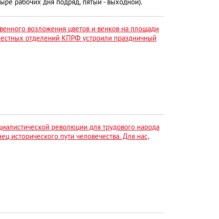
ре рабочих дня подряд, пятый - выходной).
венного возложения цветов и венков на площади
местных отделений КПРФ устроили праздничный
циалистической революции для трудового народа
ец исторического пути человечества. Для нас,