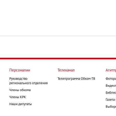
Персоналии
Телеканал
Агитп
Руководство
Телепрограмма Обком-ТВ
Фотор
регионального отделения
Видеот
Члены обкома
Библио
Члены КРК
Газета
Наши депутаты
Выборк