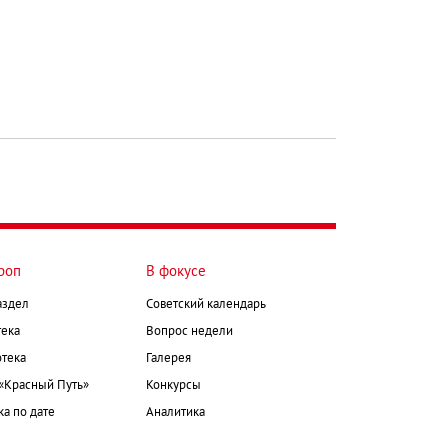
роп
В фокусе
аздел
Советский календарь
ека
Вопрос недели
тека
Галерея
 «Красный Путь»
Конкурсы
а по дате
Аналитика