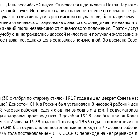
 — День российской науки. Отмечается в день указа Петра Первого
ветской науки. История праздника начинается еще со времен Петра
 указ о развитии науки в российском государстве, благодаря чему 
льно отличалась от зарубежных аналогов, объединяя гимназию и у
знаний люди независимо от финансового положения. Поэтому студ
чебу они награждались царской милостью и получали жалование за
ое название, однако цель оставалась неизменной. Во времена Сов
 (30 октября по старому стилю) 1917 года вышел декрет Совета н
не". Декретом СНК в России был установлен 8-часовой рабочий день
8-часовая рабочая неделя с одним выходным днем. Предусматрива
ля здоровья производствах. 9 декабря 1918 года был принят Коде
. Со 2 января 1929 года по 1 октября 1933 года в соответствии 
и СНК был осуществлен постепенный переход на 7-часовой рабочий 
929 года постановлением СНК СССР "О переходе на непрерывное п