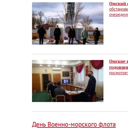
Омский 
обстановк
очередну
Омские 
годовщи
посмотрет
День Военно-морского флота