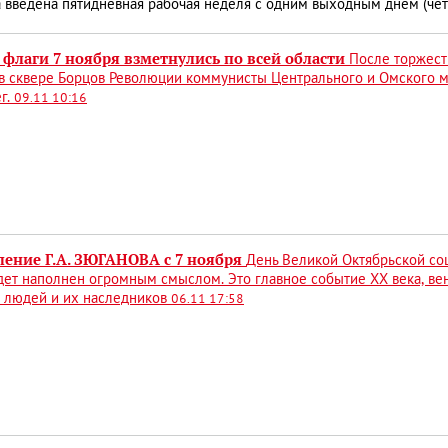
 введена пятидневная рабочая неделя с одним выходным днем (четы
флаги 7 ноября взметнулись по всей области
После торжест
 в сквере Борцов Революции коммунисты Центрального и Омского 
г.
09.11 10:16
ление Г.А. ЗЮГАНОВА с 7 ноября
День Великой Октябрьской со
дет наполнен огромным смыслом. Это главное событие ХХ века, вен
х людей и их наследников
06.11 17:58