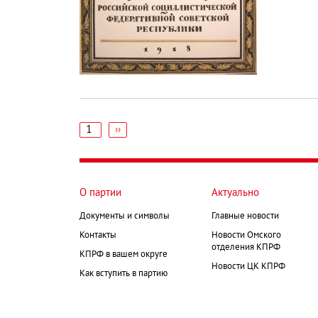
1
Следующая
››
страница
Нумерация
страниц
О партии
Актуально
Документы и символы
Главные новости
Контакты
Новости Омского
отделения КПРФ
КПРФ в вашем округе
Новости ЦК КПРФ
Как вступить в партию