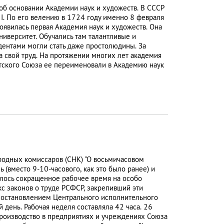
 об основании Академии наук и художеств. В СССР
 I. По его велению в 1724 году именно 8 февраля
появилась первая Академия наук и художеств. Она
ниверситет. Обучались там талантливые и
ентами могли стать даже простолюдины. За
 свой труд. На протяжении многих лет академия
етского Союза ее переименовали в Академию наук
ародных комиссаров (СНК) "О восьмичасовом
 (вместо 9-10-часового, как это было ранее) и
лось сокращенное рабочее время на особо
кс законов о труде РСФСР, закрепивший эти
с постановлением Центрального исполнительного
день. Рабочая неделя составляла 42 часа. 26
роизводство в предприятиях и учреждениях Союза