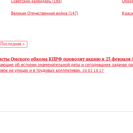
Советский календарь (186)
Обком
Великая Отечественная война (147)
Красн
едующая
Последняя
Последняя »
аница
страница
сты Омского обкома КПРФ проводят акцию к 23 февраля
ающие об истории знаменательной даты и сегодняшних задачах па
овок на улицах и в трудовых коллективах.
20.02 18:17