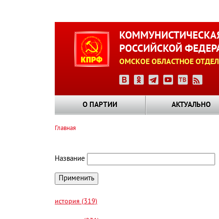
Перейти
к
КОММУНИСТИЧЕСКАЯ
основному
РОССИЙСКОЙ ФЕДЕР
содержанию
ОМСКОЕ ОБЛАСТНОЕ ОТДЕЛ
О ПАРТИИ
АКТУАЛЬНО
Главная
Строка
навигации
Название
история (319)