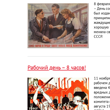
8 февраля
– День со
был издан
принципиа
жаждущие 
хорошую у
меняла св
СССР.
Рабочий день – 8 часов!
11 ноября
рабочем д
введена 4
вредных д
положения
комитета 
августа 1