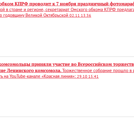
обком КПРФ проводит к 7 ноября праздничный фотомара
ой в стране и регионе, секретариат Омского обкома КПРФ предла
ю годовщину Великой Октябрьской
02.11 13:36
комсомольцы приняли участие во Всероссийском торжест
не Ленинского комсомола.
Торжественное собрание прошло в
ь на YouTube-канале «Красная линия»:
29.10 15:41