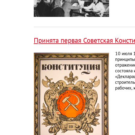
Принята первая Советская Конст
10 июля 1
принципы 
отражение
состояла 
«Декларац
строитель
рабочих, 