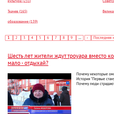
культура (231)
Советс
Ткачев (165)
Велика
образование (139)
Текущая
1
Страница
2
Страница
3
Страница
4
Страница
5
Страница
6
Страница
7
Страница
8
Страница
9
…
Следующая
›
Последняя
Последняя 
страница
страница
страница
Нумерация
страниц
Шесть лет жители ждут троуара вместо ко
мало - отдыхай?
Почему некоторые ом
История "Первые стан
Почему люди страдают,