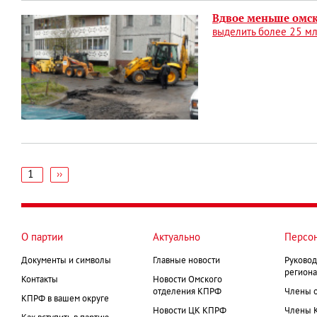
Вдвое меньше омск
выделить более 25 млн
1
Следующая
››
страница
Нумерация
страниц
О партии
Актуально
Персо
Документы и символы
Главные новости
Руковод
региона
Контакты
Новости Омского
отделения КПРФ
Члены 
КПРФ в вашем округе
Новости ЦК КПРФ
Члены 