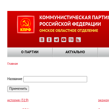
Перейти
к
КОММУНИСТИЧЕСКАЯ ПАРТИ
основному
РОССИЙСКОЙ ФЕДЕРАЦИИ
содержанию
ОМСКОЕ ОБЛАСТНОЕ ОТДЕЛЕНИЕ
О ПАРТИИ
АКТУАЛЬНО
Главная
Строка
навигации
Название
история (319)
эконом