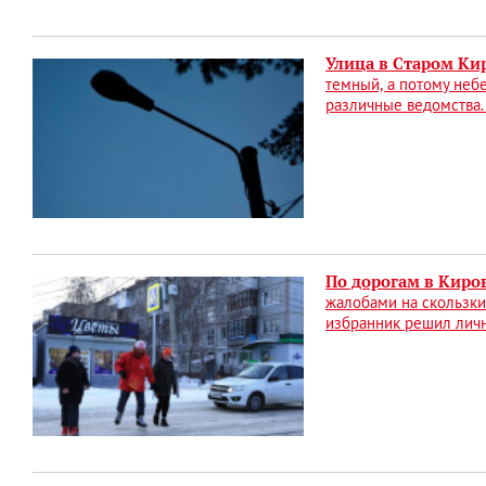
Улица в Старом Ки
темный, а потому неб
различные ведомства. 
По дорогам в Киро
жалобами на скользки
избранник решил личн