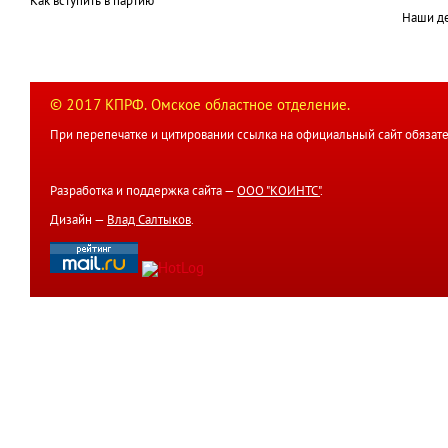
Как вступить в партию
Наши д
© 2017 КПРФ. Омское областное отделение.
При перепечатке и цитировании ссылка на официальный сайт обязате
Разработка и поддержка сайта —
ООО "КОИНТС"
.
Дизайн —
Влад Салтыков
.