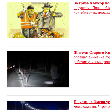
За грязь и мусор в
нарушение Правил бла
контейнерных площадо
Жители Старого Ки
обращал внимание гор
рабочих уличных фон
На улицах Омска у
межбюджетный трансфе