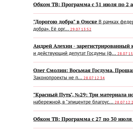
Обком ТВ: Программа с 31 июля по 2 а
"Дорогою добра" в Омске
В рамках феде
добра». Её орг...
29.07 13:52
Андрей Алехин - зарегистрированный 
и действующий депутат Госдумы (ф...
28.07 15
Олег Смолин: Восьмая Госдума. Проща
Законопроекты не п...
28.07 12:34
"Красный Путь", №29: Три материала н
набережной, в "эпицентре благоус...
28.07 12:
Обком ТВ: Программа с 27 по 30 июля