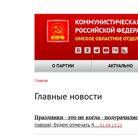
Перейти
к
КОММУНИСТИЧЕСКАЯ
основному
РОССИЙСКОЙ ФЕДЕР
содержанию
ОМСКОЕ ОБЛАСТНОЕ ОТДЕЛ
О ПАРТИИ
АКТУАЛЬНО
Главная
Строка
навигации
Главные новости
Праздники - это не когда - подурачили
говорят, будем отмечать 4...
01.08 13:25