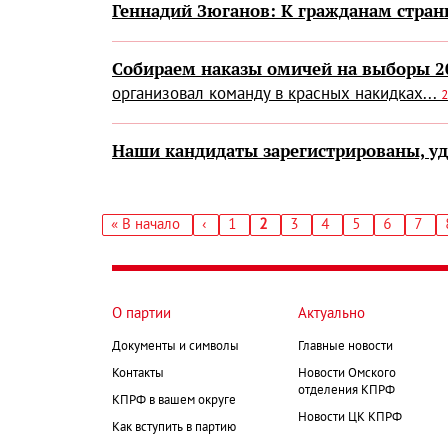
Геннадий Зюганов: К гражданам стран
Собираем наказы омичей на выборы 20
организовал команду в красных накидках...
2
Наши кандидаты зарегистрированы, у
Первая
« В начало
‹
Страница
1
Текущая
2
Страница
3
Страница
4
Страница
5
Страница
6
Стра
7
←
страница
страница
Нумерация
страниц
О партии
Актуально
Документы и символы
Главные новости
Контакты
Новости Омского
отделения КПРФ
КПРФ в вашем округе
Новости ЦК КПРФ
Как вступить в партию