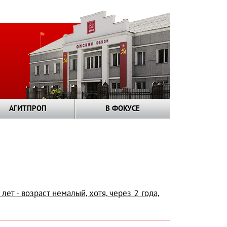
АГИТПРОП
В ФОКУСЕ
ет - возраст немалый, хотя, через 2 года,