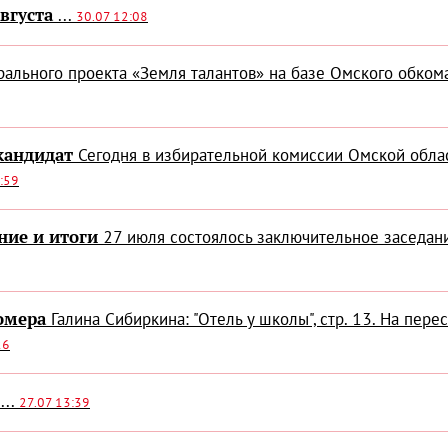
вгуста
...
30.07 12:08
рального проекта «Земля талантов» на базе Омского обко
кандидат
Сегодня в избирательной комиссии Омской обла
:59
ние и итоги
27 июля состоялось заключительное заседан
омера
Галина Сибиркина: "Отель у школы", стр. 13. На пе
26
...
27.07 13:39