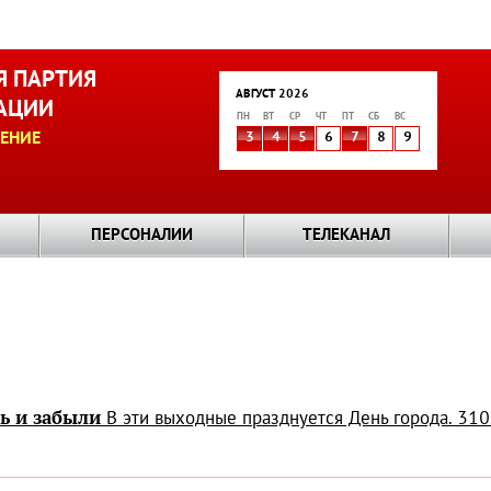
 ПАРТИЯ
АВГУСТ 2026
АЦИИ
ПН
ВТ
СР
ЧТ
ПТ
СБ
ВС
ЕНИЕ
3
4
5
6
7
8
9
ПЕРСОНАЛИИ
ТЕЛЕКАНАЛ
сь и забыли
В эти выходные празднуется День города. 310 л