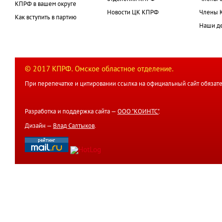
КПРФ в вашем округе
Новости ЦК КПРФ
Члены 
Как вступить в партию
Наши д
© 2017 КПРФ. Омское областное отделение.
При перепечатке и цитировании ссылка на официальный сайт обязате
Разработка и поддержка сайта —
ООО "КОИНТС"
.
Дизайн —
Влад Салтыков
.