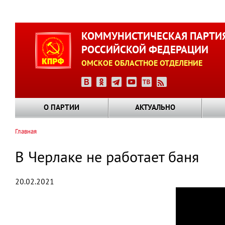
Перейти
к
КОММУНИСТИЧЕСКАЯ ПАРТИ
основному
РОССИЙСКОЙ ФЕДЕРАЦИИ
содержанию
ОМСКОЕ ОБЛАСТНОЕ ОТДЕЛЕНИЕ
О ПАРТИИ
АКТУАЛЬНО
Главная
Строка
навигации
В Черлаке не работает баня
20.02.2021