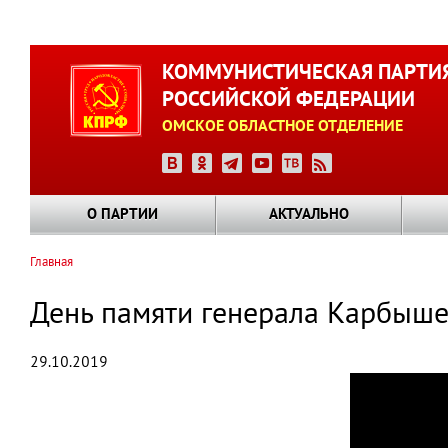
Перейти
к
КОММУНИСТИЧЕСКАЯ ПАРТИ
основному
РОССИЙСКОЙ ФЕДЕРАЦИИ
содержанию
ОМСКОЕ ОБЛАСТНОЕ ОТДЕЛЕНИЕ
О ПАРТИИ
АКТУАЛЬНО
Главная
Строка
навигации
День памяти генерала Карбыш
29.10.2019