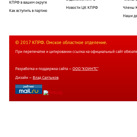
КПРФ в вашем округе
Новости ЦК КПРФ
Члены 
Как вступить в партию
Наши д
© 2017 КПРФ. Омское областное отделение.
При перепечатке и цитировании ссылка на официальный сайт обязате
Разработка и поддержка сайта —
ООО "КОИНТС"
.
Дизайн —
Влад Салтыков
.