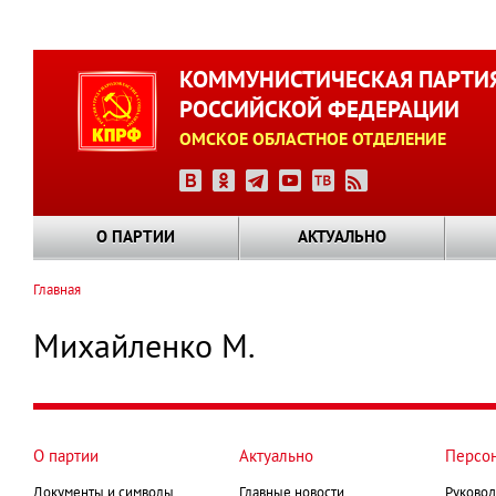
Перейти
к
КОММУНИСТИЧЕСКАЯ ПАРТИ
основному
РОССИЙСКОЙ ФЕДЕРАЦИИ
содержанию
ОМСКОЕ ОБЛАСТНОЕ ОТДЕЛЕНИЕ
О ПАРТИИ
АКТУАЛЬНО
Главная
Строка
навигации
Михайленко М.
О партии
Актуально
Персо
Документы и символы
Главные новости
Руковод