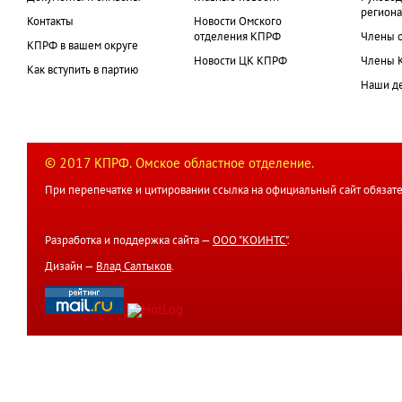
региона
Контакты
Новости Омского
отделения КПРФ
Члены 
КПРФ в вашем округе
Новости ЦК КПРФ
Члены 
Как вступить в партию
Наши д
© 2017 КПРФ. Омское областное отделение.
При перепечатке и цитировании ссылка на официальный сайт обязате
Разработка и поддержка сайта —
ООО "КОИНТС"
.
Дизайн —
Влад Салтыков
.