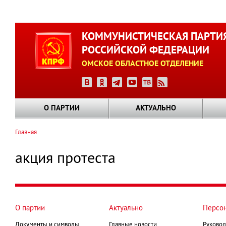
Перейти
к
КОММУНИСТИЧЕСКАЯ ПАРТИ
основному
РОССИЙСКОЙ ФЕДЕРАЦИИ
содержанию
ОМСКОЕ ОБЛАСТНОЕ ОТДЕЛЕНИЕ
О ПАРТИИ
АКТУАЛЬНО
Главная
Строка
навигации
акция протеста
О партии
Актуально
Персо
Документы и символы
Главные новости
Руковод