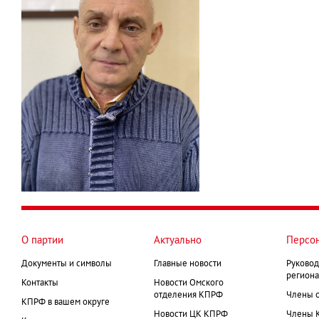
О партии
Актуально
Персо
Документы и символы
Главные новости
Руковод
региона
Контакты
Новости Омского
отделения КПРФ
Члены 
КПРФ в вашем округе
Новости ЦК КПРФ
Члены 