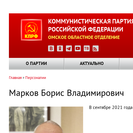
Перейти
к
КОММУНИСТИЧЕСКАЯ ПАРТИ
основному
РОССИЙСКОЙ ФЕДЕРАЦИИ
содержанию
ОМСКОЕ ОБЛАСТНОЕ ОТДЕЛЕНИЕ
О ПАРТИИ
АКТУАЛЬНО
Главная
Персоналии
Строка
навигации
Марков Борис Владимирович
В сентябре 2021 года