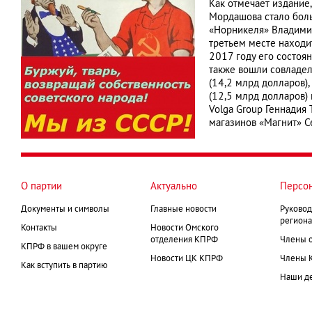
Как отмечает издание
Мордашова стало боль
«Норникеля» Владимир
третьем месте находи
2017 году его состоя
также вошли совладел
(14,2 млрд долларов)
(12,5 млрд долларов)
Volga Group Геннадия
магазинов «Магнит» С
О партии
Актуально
Персо
Документы и символы
Главные новости
Руковод
региона
Контакты
Новости Омского
отделения КПРФ
Члены 
КПРФ в вашем округе
Новости ЦК КПРФ
Члены 
Как вступить в партию
Наши д