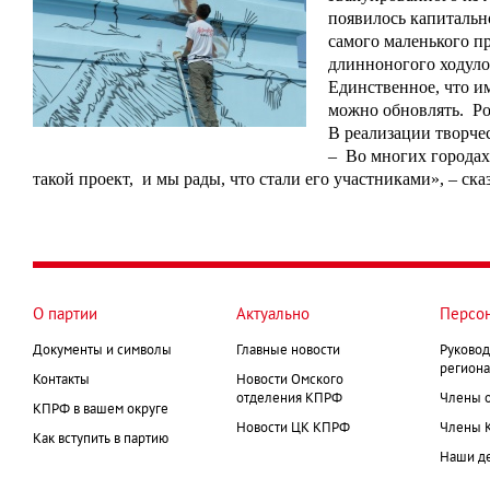
появилось капитальн
самого маленького п
длинноногого ходуло
Единственное, что им
можно обновлять.
Ро
В реализации творче
– Во многих городах 
такой проект, и мы рады, что стали его участниками», – с
О партии
Актуально
Персо
Документы и символы
Главные новости
Руковод
региона
Контакты
Новости Омского
отделения КПРФ
Члены 
КПРФ в вашем округе
Новости ЦК КПРФ
Члены 
Как вступить в партию
Наши д