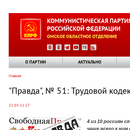
Перейти
к
КОММУНИСТИЧЕСКАЯ ПАРТИ
основному
РОССИЙСКОЙ ФЕДЕРАЦИИ
содержанию
ОМСКОЕ ОБЛАСТНОЕ ОТДЕЛЕНИЕ
О ПАРТИИ
АКТУАЛЬНО
Главная
Строка
навигации
"Правда", № 51: Трудовой коде
21.05 11:27
4 из 10 россиян 
чаще всего к ним