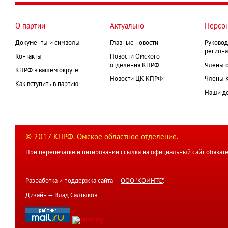
О партии
Актуально
Персо
Документы и символы
Главные новости
Руковод
региона
Контакты
Новости Омского
отделения КПРФ
Члены 
КПРФ в вашем округе
Новости ЦК КПРФ
Члены 
Как вступить в партию
Наши д
© 2017 КПРФ. Омское областное отделение.
При перепечатке и цитировании ссылка на официальный сайт обязате
Разработка и поддержка сайта —
ООО "КОИНТС"
.
Дизайн —
Влад Салтыков
.