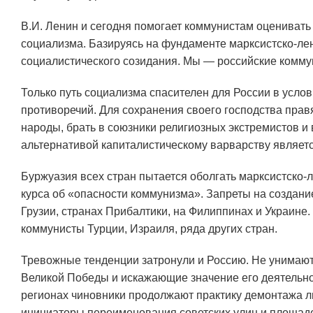
В.И. Ленин и сегодня помогает коммунистам оценивать 
социализма. Базируясь на фундаменте марксистско-лен
социалистического созидания. Мы — российские комму
Только путь социализма спасителен для России в усло
противоречий. Для сохранения своего господства прав
народы, брать в союзники религиозных экстремистов и
альтернативой капиталистическому варварству являет
Буржуазия всех стран пытается оболгать марксистско-
курса об «опасности коммунизма». Запреты на создани
Грузии, странах Прибалтики, на Филиппинах и Украине
коммунисты Турции, Израиля, ряда других стран.
Тревожные тенденции затронули и Россию. Не унимаю
Великой Победы и искажающие значение его деятельнос
регионах чиновники продолжают практику демонтажа л
инициаторы переименования советских улиц и площад