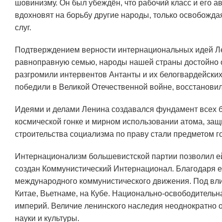
шовинизму. Он был убеждён, что рабочий класс и его а
вдохновят на борьбу другие народы, только освобожда
слуг.
Подтверждением верности интернациональных идей Ле
равноправную семью, народы нашей страны достойно о
разгромили интервентов Антанты и их белогвардейски
победили в Великой Отечественной войне, восстановил
Идеями и делами Ленина создавался фундамент всех бу
космической гонке и мирном использовании атома, за
строительства социализма по праву стали предметом г
Интернационализм большевистской партии позволил ей
создан Коммунистический Интернационал. Благодаря 
международного коммунистического движения. Под вли
Китае, Вьетнаме, на Кубе. Национально-освободитель
империй. Величие ленинского наследия неоднократно
науки и культуры.