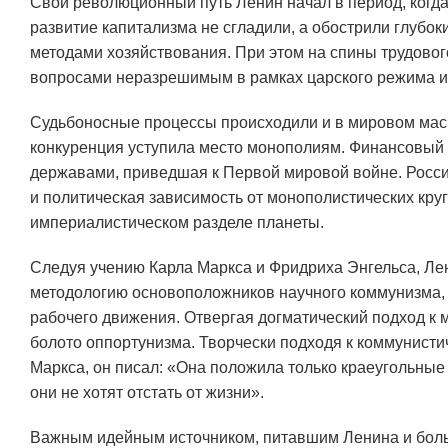
Свой революционный путь Ленин начал в период, ког
развитие капитализма не сгладили, а обострили глуб
методами хозяйствования. При этом на спины трудовог
вопросами неразрешимым в рамках царского режима и 
Судьбоносные процессы происходили и в мировом мас
конкуренция уступила место монополиям. Финансовый 
державами, приведшая к Первой мировой войне. Росси
и политическая зависимость от монополистических кру
империалистическом разделе планеты.
Следуя учению Карла Маркса и Фридриха Энгельса, Лен
методологию основоположников научного коммунизма, 
рабочего движения. Отвергая догматический подход к м
болото оппортунизма. Творчески подходя к коммунистич
Маркса, он писал: «Она положила только краеугольные
они не хотят отстать от жизни».
Важным идейным источником, питавшим Ленина и боль