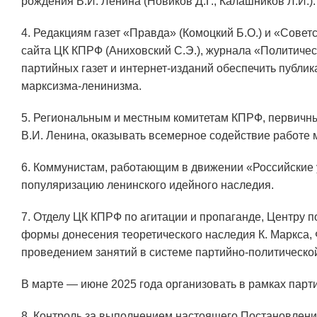
рождения В.И. Ленина (Новиков Д.Г., Калашников Л.И.).
4. Редакциям газет «Правда» (Комоцкий Б.О.) и «Совет
сайта ЦК КПРФ (Аниховский С.Э.), журнала «Политическ
партийных газет и интернет-изданий обеспечить публ
марксизма-ленинизма.
5. Региональным и местным комитетам КПРФ, первичны
В.И. Ленина, оказывать всемерное содействие работе м
6. Коммунистам, работающим в движении «Российские у
популяризацию ленинского идейного наследия.
7. Отделу ЦК КПРФ по агитации и пропаганде, Центру п
формы донесения теоретического наследия К. Маркса, Ф
проведением занятий в системе партийно-политической
В марте — июне 2025 года организовать в рамках парт
8. Контроль за выполнением настоящего Постановлени