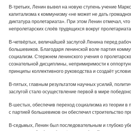
В-третьих, Ленин вывел на новую ступень учение Маркс
капитализма к коммунизму «не может не дать громадно
диктатура пролетариата». При этом Ленин отмечал, что
непролетарских слоёв трудящихся вокруг пролетариата
В-четвёртых, величайшей заслугой Ленина перед рабоч
большевиков. Благодаря ленинской воле партия комм
социализм. Стержнем ленинского учения о пролетарско
сознательной дисциплины, непримиримости к оппортуни
принципы коллективного руководства и создаёт услови
В-пятых, главным результатом научных усилий, полити
заслугой стало осуществление первой в мире победон
В-шестых, обеспечив переход социализма из теории в 
с партией большевиков он обеспечил строительство пр
В-седьмых, Ленин был последовательным и глубоко уб