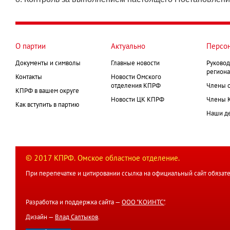
О партии
Актуально
Персо
Документы и символы
Главные новости
Руковод
региона
Контакты
Новости Омского
отделения КПРФ
Члены 
КПРФ в вашем округе
Новости ЦК КПРФ
Члены 
Как вступить в партию
Наши д
© 2017 КПРФ. Омское областное отделение.
При перепечатке и цитировании ссылка на официальный сайт обязате
Разработка и поддержка сайта —
ООО "КОИНТС"
.
Дизайн —
Влад Салтыков
.