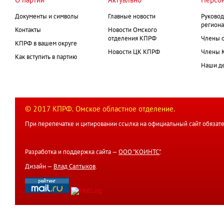
О партии
Актуально
Персо
Документы и символы
Главные новости
Руковод
региона
Контакты
Новости Омского
отделения КПРФ
Члены 
КПРФ в вашем округе
Новости ЦК КПРФ
Члены 
Как вступить в партию
Наши д
© 2017 КПРФ. Омское областное отделение.
При перепечатке и цитировании ссылка на официальный сайт обязате
Разработка и поддержка сайта —
ООО "КОИНТС"
.
Дизайн —
Влад Салтыков
.