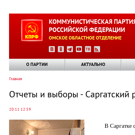
Перейти
к
КОММУНИСТИЧЕСКАЯ ПАРТИ
основному
РОССИЙСКОЙ ФЕДЕРАЦИИ
содержанию
ОМСКОЕ ОБЛАСТНОЕ ОТДЕЛЕНИЕ
О ПАРТИИ
АКТУАЛЬНО
Главная
Строка
навигации
Отчеты и выборы - Саргатский 
20.11 12:59
В Саргатке 