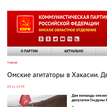
Перейти
к
КОММУНИСТИЧЕСКАЯ ПАРТИ
основному
РОССИЙСКОЙ ФЕДЕРАЦИИ
содержанию
ОМСКОЕ ОБЛАСТНОЕ ОТДЕЛЕНИЕ
О ПАРТИИ
АКТУАЛЬНО
Главная
Строка
навигации
Омские агитаторы в Хакасии. Де
03.11 14:39
Две команды омских 
депутатом Госдумы Р