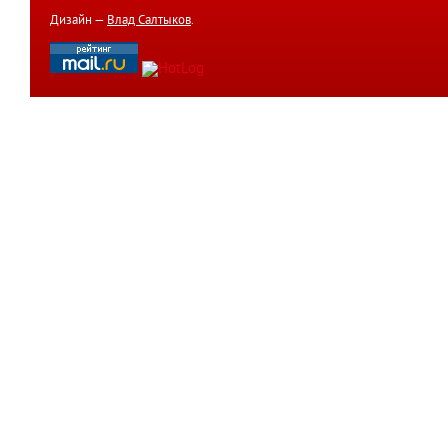
Дизайн —
Влад Салтыков
.