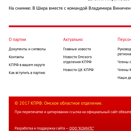
На снимке: В Шира вместе с командой Владимира Виниченк
О партии
Актуально
Персо
Документы и символы
Главные новости
Руковод
региона
Контакты
Новости Омского
отделения КПРФ
Члены 
КПРФ в вашем округе
Новости ЦК КПРФ
Члены 
Как вступить в партию
Наши д
© 2017 КПРФ. Омское областное отделение.
При перепечатке и цитировании ссылка на официальный сайт обязате
Разработка и поддержка сайта —
ООО "КОИНТС"
.