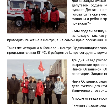
Две команды омских 
депутатом Госдумы Р
пускает. Дескать, не
готовятся также вме
машины и ребят в яр
приехали?»
- Мы подали заявку 
используют так, как
проводить пикет не в центре, а на самом краю поселения. Н
Такая же история и в Копьево – центре Орджоникидзевског
представителями КПРФ. В райцентре Шира сегодня штормов
Три дня назад руков
разрешение провести
Ниной Останиной. От
репетиции. Заодно п
Нина Останина, зная
деле пустующего клуб
Виниченко с товарища
А после отъезда мос
Евгения Лифантьева