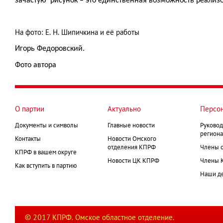
зачастую рисунок – это единственная возможность реализо
На фото: Е. Н. Шипичкина и её работы
Игорь Федоровский.
Фото автора
О партии
Актуально
Персо
Документы и символы
Главные новости
Руковод
региона
Контакты
Новости Омского
отделения КПРФ
Члены 
КПРФ в вашем округе
Новости ЦК КПРФ
Члены 
Как вступить в партию
Наши д
© 2017 КПРФ. Омское областное отделение.