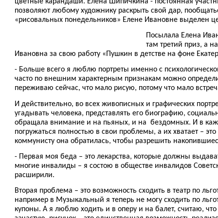
цветные карандаши. Елена Шипичкина - постоянная участни
позволяют любому художнику раскрыть свой дар, пообщат
«рисовальных понедельников» Елене Ивановне выделен це
Посылала Елена Иван
там третий приз, а 
Ивановна за свою работу «Пушкин в детстве на фоне Ека
- Больше всего я люблю портреты именно с психологической
часто по внешним характерным признакам можно определить
переживаю сейчас, что мало рисую, потому что мало встре
И действительно, во всех живописных и графических портре
угадывать человека, представлять его биографию, социаль
обращала внимание и на пьяных, и на бездомных. И в ка
погружаться полностью в свои проблемы, а их хватает – это
коммунисту она обратилась, чтобы разрешить накопившиес
- Первая моя беда – это лекарства, которые должны выдават
многие инвалиды – я состою в обществе инвалидов Советск
расширили.
Вторая проблема – это возможность сходить в театр по льго
например в Музыкальный я теперь не могу сходить по льго
купоны. А я люблю ходить и в оперу и на балет, считаю, что