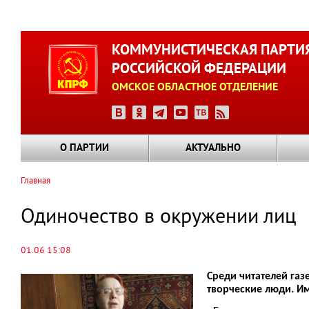
Перейти
к
КОММУНИСТИЧЕСКАЯ ПАРТИ
основному
РОССИЙСКОЙ ФЕДЕРАЦИИ
содержанию
ОМСКОЕ ОБЛАСТНОЕ ОТДЕЛЕНИЕ
О ПАРТИИ
АКТУАЛЬНО
Главная
Строка
навигации
Одиночество в окружении лиц
01.06 15:08
Среди читателей газ
творческие люди. И