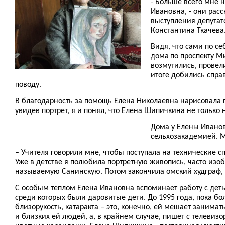
- Больше всего мне н
Ивановна, - они рас
выступления депутат
Константина Ткачева
Видя, что сами по с
дома
по проспекту М
возмутились, провел
итоге добились спра
поводу.
В благодарность за помощь Елена Николаевна нарисовала по
увидев портрет, я и понял, что Елена Шипичкина не только
Дома у Елены Иванов
сельхозакадемией. М
– Учителя говорили мне, чтобы поступала на технические с
Уже в детстве я полюбила портретную живопись, часто изо
называемую Санинскую. Потом закончила омский худграф, 
С особым теплом Елена Ивановна вспоминает работу с деть
среди которых были даровитые дети. До 1995 года, пока бо
близорукость, катаракта – это, конечно, ей мешает занима
и близких ей людей, а, в крайнем случае, пишет с телевиз