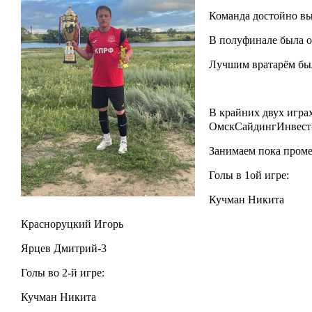
Команда достойно вы
В полуфинале была об
Лучшим вратарём бы
В крайних двух игра
ОмскСайдингИнвест-2
Занимаем пока проме
Голы в 1ой игре:
Кучман Никита
Красноруцкий Игорь
Ярцев Дмитрий-3
Голы во 2-й игре:
Кучман Никита