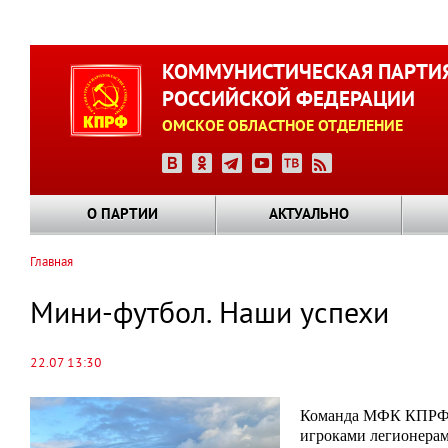
Перейти
к
КОММУНИСТИЧЕСКАЯ ПАРТИ
основному
РОССИЙСКОЙ ФЕДЕРАЦИИ
содержанию
ОМСКОЕ ОБЛАСТНОЕ ОТДЕЛЕНИЕ
О ПАРТИИ
АКТУАЛЬНО
Главная
Строка
навигации
Мини-футбол. Наши успехи
22.07 13:30
Команда МФК КПРФ Ом
игроками легионерам