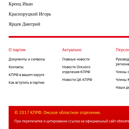
Кренц Иван
Красноруцкий Игорь
Ярцев Дмитрий
О партии
Актуально
Персо
Документы и символы
Главные новости
Руковод
региона
Контакты
Новости Омского
отделения КПРФ
Члены 
КПРФ в вашем округе
Новости ЦК КПРФ
Члены 
Как вступить в партию
Наши д
© 2017 КПРФ. Омское областное отделение.
При перепечатке и цитировании ссылка на официальный сайт обязате