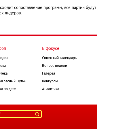
сходит сопоставление программ, все партии будут
ех лидеров.
роп
В фокусе
аздел
Советский календарь
ека
Вопрос недели
тека
Галерея
 «Красный Путь»
Конкурсы
а по дате
Аналитика