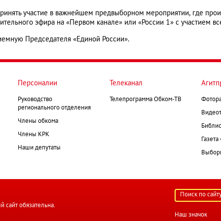
 принять участие в важнейшем предвыборном мероприятии, где прои
ительного эфира на «Первом канале» или «России 1» с участием вс
иемную Председателя «Единой России».
Персоналии
Телеканал
Агитп
Руководство
Телепрограмма Обком-ТВ
Фотор
регионального отделения
Видеот
Члены обкома
Библио
Члены КРК
Газета
Наши депутаты
Выборк
й сайт обязательна.
Наш значок