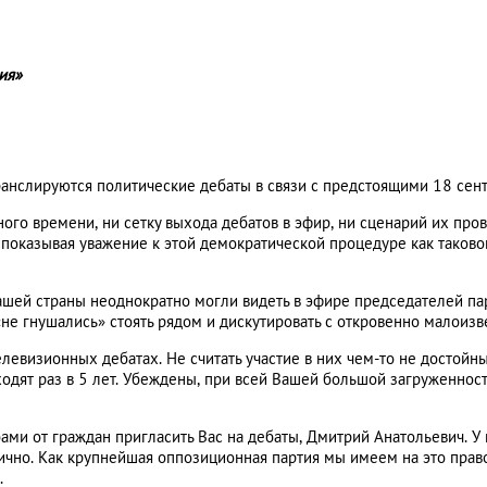
ия»
ранслируются политические дебаты в связи с предстоящими 18 сен
го времени, ни сетку выхода дебатов в эфир, ни сценарий их пров
, показывая уважение к этой демократической процедуре как таков
ашей страны неоднократно могли видеть в эфире председателей па
«не гнушались» стоять рядом и дискутировать с откровенно малои
телевизионных дебатах. Не считать участие в них чем-то не дост
дят раз в 5 лет. Убеждены, при всей Вашей большой загруженности
ами от граждан пригласить Вас на дебаты, Дмитрий Анатольевич. У 
чно. Как крупнейшая оппозиционная партия мы имеем на это прав
.