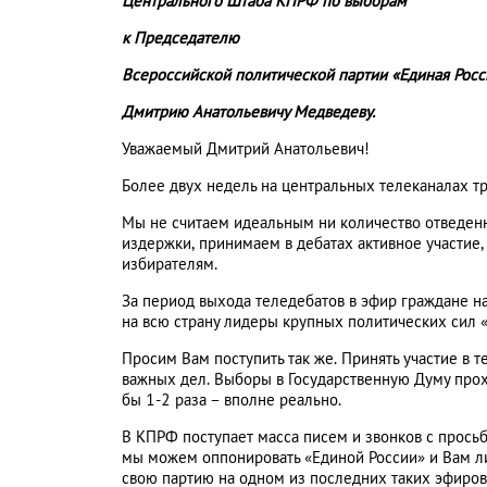
Центрального Штаба КПРФ по выборам
к Председателю
Всероссийской политической партии «Единая Росс
Дмитрию Анатольевичу Медведеву.
Уважаемый Дмитрий Анатольевич!
Более двух недель на центральных телеканалах т
Мы не считаем идеальным ни количество отведенно
издержки, принимаем в дебатах активное участие
избирателям.
За период выхода теледебатов в эфир граждане н
на всю страну лидеры крупных политических сил 
Просим Вам поступить так же. Принять участие в 
важных дел. Выборы в Государственную Думу прохо
бы 1-2 раза – вполне реально.
В КПРФ поступает масса писем и звонков с просьб
мы можем оппонировать «Единой России» и Вам ли
свою партию на одном из последних таких эфиров