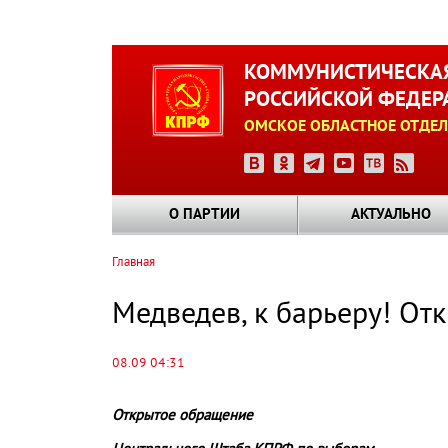
Перейти
к
КОММУНИСТИЧЕСКАЯ
основному
РОССИЙСКОЙ ФЕДЕР
содержанию
ОМСКОЕ ОБЛАСТНОЕ ОТДЕЛ
О ПАРТИИ
АКТУАЛЬНО
Главная
Строка
навигации
Медведев, к барьеру! О
08.09 04:31
Открытое обращение