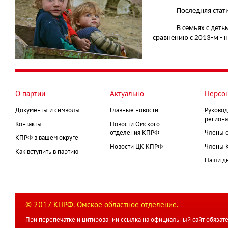
Последняя стат
В семьях с деть
сравнению с 2013-м - н
О партии
Актуально
Персо
Документы и символы
Главные новости
Руковод
региона
Контакты
Новости Омского
отделения КПРФ
Члены 
КПРФ в вашем округе
Новости ЦК КПРФ
Члены 
Как вступить в партию
Наши д
© 2017 КПРФ. Омское областное отделение.
При перепечатке и цитировании ссылка на официальный сайт обязате