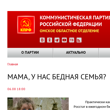
Перейти
к
КОММУНИСТИЧЕСКАЯ ПАРТИ
основному
РОССИЙСКОЙ ФЕДЕРАЦИИ
содержанию
ОМСКОЕ ОБЛАСТНОЕ ОТДЕЛЕНИЕ
О ПАРТИИ
АКТУАЛЬНО
Главная
Строка
навигации
МАМА, У НАС БЕДНАЯ СЕМЬЯ?
06.08 18:00
Практически ка
Росстат в ежегодном 