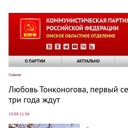
Перейти
к
КОММУНИСТИЧЕСКАЯ ПАРТИ
основному
РОССИЙСКОЙ ФЕДЕРАЦИИ
содержанию
ОМСКОЕ ОБЛАСТНОЕ ОТДЕЛЕНИЕ
О ПАРТИИ
АКТУАЛЬНО
Главная
Строка
навигации
Любовь Тонконогова, первый с
три года ждут
10.08 11:36