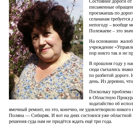
Состояние дороги от
письменные обращени
проезжаешь по дороге
сельчанам требуется 
непогоду – вообще м
Полежаеве – это знач
На основании жалоб г
учреждение «Управле
пор никто так и не п
В прошлом году у на
сюда съехались знак
по разбитой дороге. 
день. Из деревни, чт
Поскольку проблема 
в Областную Прокурат
ходатайство об испо
ямочный ремонт, но это, конечно, не удовлетворило нико
Поляна — Сибиряк. И вот на днях состоялся уже областной 
решения суда нам не придётся ждать ещё три года.