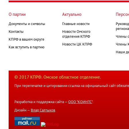
О партии
Актуально
Персо
Документы и символы
Главные новости
Руковод
региона
Контакты
Новости Омского
отделения КПРФ
Члены 
КПРФ в вашем округе
Новости ЦК КПРФ
Члены 
Как вступить в партию
Наши д
© 2017 КПРФ. Омское областное отделение.
При перепечатке и цитировании ссылка на официальный сайт обязате
Разработка и поддержка сайта —
ООО "КОИНТС"
.
Дизайн —
Влад Салтыков
.