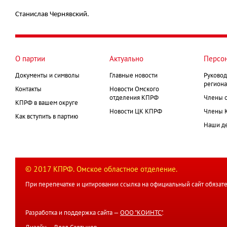
Станислав Чернявский.
О партии
Актуально
Персо
Документы и символы
Главные новости
Руковод
региона
Контакты
Новости Омского
отделения КПРФ
Члены 
КПРФ в вашем округе
Новости ЦК КПРФ
Члены 
Как вступить в партию
Наши д
© 2017 КПРФ. Омское областное отделение.
При перепечатке и цитировании ссылка на официальный сайт обязате
Разработка и поддержка сайта —
ООО "КОИНТС"
.