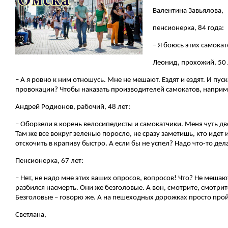
Валентина Завьялова,
пенсионерка, 84 года:
– Я боюсь этих самокат
Леонид, прохожий, 50 
– А я ровно к ним отношусь. Мне не мешают. Ездят и ездят. И пу
провокации? Чтобы наказать производителей самокатов, наприме
Андрей Родионов, рабочий, 48 лет:
– Оборзели в корень велосипедисты и самокатчики. Меня чуть две
Там же все вокруг зеленью поросло, не сразу заметишь, кто идет 
отскочить в крапиву быстро. А если бы не успел? Надо что-то дел
Пенсионерка, 67 лет:
– Нет, не надо мне этих ваших опросов, вопросов! Что? Не меша
разбился насмерть. Они же безголовые. А вон, смотрите, смотрит
Безголовые – говорю же. А на пешеходных дорожках просто пройти
Светлана,