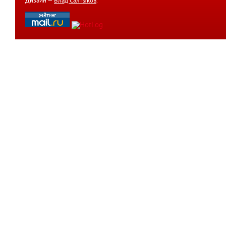
Дизайн —
Влад Салтыков
.