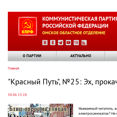
Перейти
к
КОММУНИСТИЧЕСКАЯ ПАРТИ
основному
РОССИЙСКОЙ ФЕДЕРАЦИИ
содержанию
ОМСКОЕ ОБЛАСТНОЕ ОТДЕЛЕНИЕ
О ПАРТИИ
АКТУАЛЬНО
Главная
Строка
навигации
"Красный Путь", №25: Эх, прока
30.06 13:28
Уважаемый читатель, в
электросамокатах? Не 