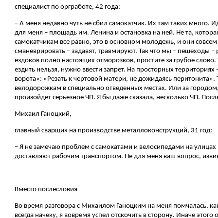
специалист по оргработе, 42 года:
– А меня недавно чуть не сбил самокатчик. Их там таких много.
для меня – площадь им. Ленина и остановка на ней. Не та, котор
самокатчикам все равно, это в основном молодежь, и они совсем з
сманеврировать – задавят, травмируют. Так что мы – пешеходы –
ездоков полно настоящих отморозков, простите за грубое слово. 
ездить нельзя, нужно ввести запрет. На просторных территориях
ворота»: «Резать к чертовой матери, не дожидаясь перитонита».
велодорожкам в специально отведенных местах. Или за городом, г
произойдет серьезное ЧП. Я бы даже сказала, несколько ЧП. Посл
Михаил Ганоцкий,
главный сварщик на производстве металлоконструкций, 31 год:
– Я не замечаю проблем с самокатами и велосипедами на улицах и
доставляют рабочим транспортом. Не для меня ваш вопрос, изви
Вместо послесловия
Во время разговора с Михаилом Ганоцким на меня помчалась, ка
всегда начеку, я вовремя успел отскочить в сторону. Иначе этог