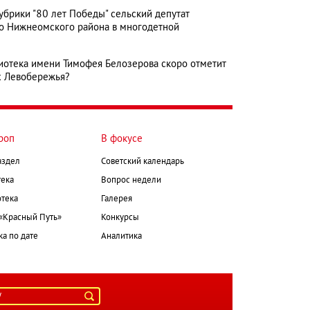
рубрики "80 лет Победы" сельский депутат
но Нижнеомского района в многодетной
блиотека имени Тимофея Белозерова скоро отметит
ых Левобережья?
роп
В фокусе
аздел
Советский календарь
ека
Вопрос недели
тека
Галерея
 «Красный Путь»
Конкурсы
а по дате
Аналитика