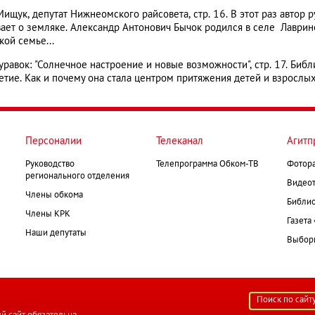
ищук, депутат Нижнеомского райсовета, стр. 16. В этот раз автор 
ает о земляке. Александр Антонович Бычок родился в селе Лаври
кой семье...
уравок: "Солнечное настроение и новые возможности", стр. 17. Би
етие. Как и почему она стала центром притяжения детей и взросл
Персоналии
Телеканал
Агитп
Руководство
Телепрограмма Обком-ТВ
Фотор
регионального отделения
Видеот
Члены обкома
Библио
Члены КРК
Газета
Наши депутаты
Выборк