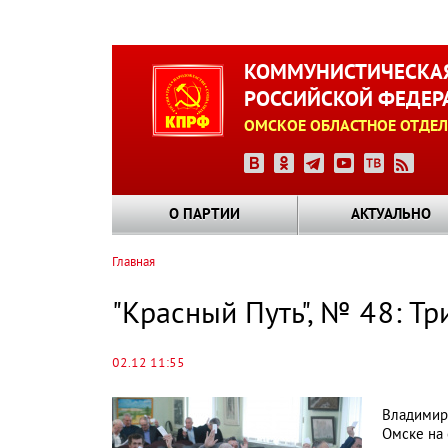
Перейти
к
КОММУНИСТИЧЕСКАЯ
основному
РОССИЙСКОЙ ФЕДЕР
содержанию
ОМСКОЕ ОБЛАСТНОЕ ОТДЕЛ
О ПАРТИИ
АКТУАЛЬНО
Главная
Строка
навигации
"Красный Путь", № 48: Т
02.12 11:55
Владимир 
Омске на 