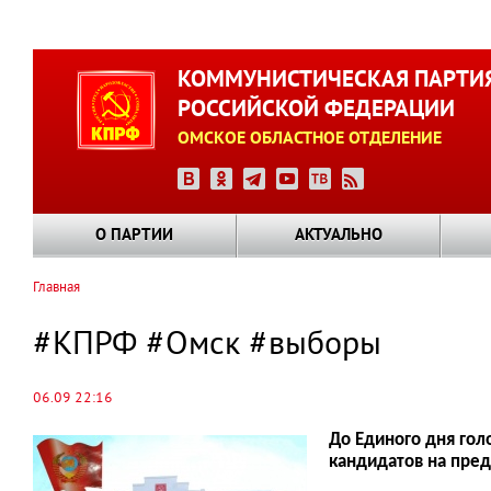
Перейти
к
КОММУНИСТИЧЕСКАЯ ПАРТИ
основному
РОССИЙСКОЙ ФЕДЕРАЦИИ
содержанию
ОМСКОЕ ОБЛАСТНОЕ ОТДЕЛЕНИЕ
О ПАРТИИ
АКТУАЛЬНО
Главная
Строка
навигации
#КПРФ #Омск #выборы
06.09 22:16
До Единого дня гол
кандидатов на пред