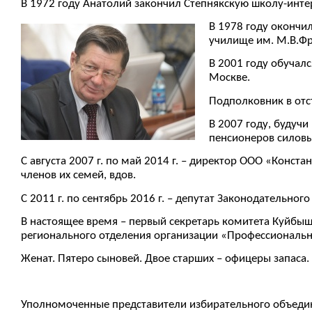
В 1972 году Анатолий закончил Степнякскую школу-интер
В 1978 году оконч
училище им. М.В.Фр
В 2001 году обучал
Москве.
Подполковник в отс
В 2007 году, будучи
пенсионеров силовых
С августа 2007 г. по май 2014 г. – директор ООО «Конст
членов их семей, вдов.
С 2011 г. по сентябрь 2016 г. – депутат Законодательно
В настоящее время – первый секретарь комитета Куйбы
регионального отделения организации «Профессиональ
Женат. Пятеро сыновей. Двое старших – офицеры запаса.
Уполномоченные представители избирательного объедин