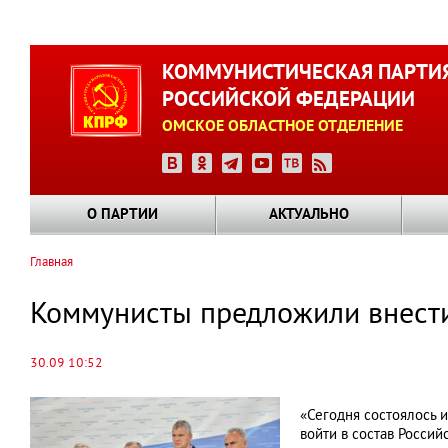
Перейти
к
КОММУНИСТИЧЕСКАЯ ПАРТИ
основному
РОССИЙСКОЙ ФЕДЕРАЦИИ
содержанию
ОМСКОЕ ОБЛАСТНОЕ ОТДЕЛЕНИЕ
О ПАРТИИ
АКТУАЛЬНО
Главная
Строка
навигации
Коммунисты предложили внести
30.09 10:52
«Сегодня состоялось 
войти в состав Росси