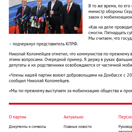
В то же время, по ег
министр обороны Серд
закон о мобилизацион
«Как на деле проводи
смогли. Пятнадцать су
Мы считаем, что госу
– подчеркнул представитель КПРФ.
Николай Коломейцев отметил, что коммунистов по-прежнему в
этими вопросами. Очередной пример. Я держу в руках фальши
депутаты и их родственники освобождаются от частичной мобил
«Члены нашей партии воюют добровольцами на Донбассе с 201
сообщил Николай Коломейцев.
«Мы по-прежнему выступаем за мобилизацию общества и промы
О партии
Актуально
Персо
Документы и символы
Главные новости
Руковод
региона