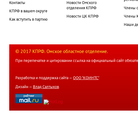
Контакты
Новости Омского
отделения КПРФ
Члены 
КПРФ в вашем округе
Новости ЦК КПРФ
Члены 
Как вступить в партию
Наши д
© 2017 КПРФ. Омское областное отделение.
При перепечатке и цитировании ссылка на официальный сайт обязате
Разработка и поддержка сайта —
ООО "КОИНТС"
.
Дизайн —
Влад Салтыков
.