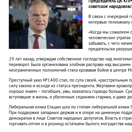
Председатель ЦК КПРФ
советское народовлас
В связи с очередной 
интервью телеканалу 
«Когда мы сожалеем о
человеческих утратах
забывать, с чего начи
предательски разруше
29 лет назад, утверждая собственное господство над многоми
переворот. Была организована злобная расправа над высшими
неограниченных полномочий стала кровавая бойня в центре М
Преступный указ №1400 стал, по сути своей, «расстрельным п
силу закона и исходя из статуса президента. Жертвами кровоп
хорошо знаем – погибших, увы, оказалось гораздо больше. Ср
вступавшие в жизнь, и убеленные сединами старики, и даже де
Либеральная клика Ельцин шла по стопам либеральной клики П
При поддержке западных держав и в опоре на циничную поддер
демократии в лице Советов народных депутатов. Власть в стра
торговать оптом и в розницу остатками былого могущества на