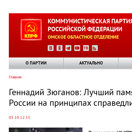
Перейти
к
КОММУНИСТИЧЕСКАЯ ПАРТИ
основному
РОССИЙСКОЙ ФЕДЕРАЦИИ
содержанию
ОМСКОЕ ОБЛАСТНОЕ ОТДЕЛЕНИЕ
О ПАРТИИ
АКТУАЛЬНО
Главная
Строка
навигации
Геннадий Зюганов: Лучший пам
России на принципах справедл
05.10 12:15