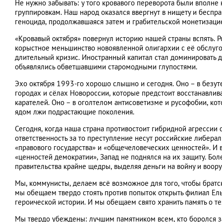
Не нужно забывать: у того кровавого переворота были вполне
группировкам. Наш народ оказался ввергнут в нищету и беспра
геноцида, продолжавшаяся затем и грабительской монетизаци
«Кровавый октября» повернул историю нашей страны вспять. 
корыстное меньшинство новоявленной олигархии с её обслуго
длительный кризис. Иностранный капитал стал доминировать 
объявлялись обветшавшими старомодными глупостями.
Эхо октября 1993-го хорошо слышно и сегодня. Оно – в безут
городах и сёлах Новороссии, которые предстоит восстанавлив
карателей. Оно – в оголтелом антисоветизме и русофобии, ко
ядом лжи подрастающие поколения.
Сегодня, когда наша страна противостоит гибридной агрессии
ответственность за то преступление несут российские либерал
«правового государства» и «общечеловеческих ценностей». И в
«ценностей демократии», Запад не поднялся на их защиту. Бо
правительства крайне щедры, выделяя деньги на войну и воору
Мы, коммунисты, делаем всё возможное для того, чтобы братс
мы обещаем твердо стоять против попыток открыть филиал Е
героической истории. И мы обещаем свято хранить память о те
Мы твердо убеждены: лучшим памятником всем, кто боролся 