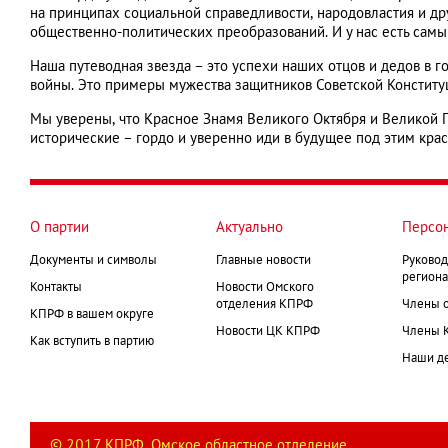
на принципах социальной справедливости, народовластия и 
общественно-политических преобразований. И у нас есть самы
Наша путеводная звезда – это успехи наших отцов и дедов в 
войны. Это примеры мужества защитников Советской Конституц
Мы уверены, что Красное Знамя Великого Октября и Великой П
исторические – гордо и уверенно иди в будущее под этим кра
О партии
Актуально
Персо
Документы и символы
Главные новости
Руковод
региона
Контакты
Новости Омского
отделения КПРФ
Члены 
КПРФ в вашем округе
Новости ЦК КПРФ
Члены 
Как вступить в партию
Наши д
© 2017 КПРФ. Омское областное отделение.