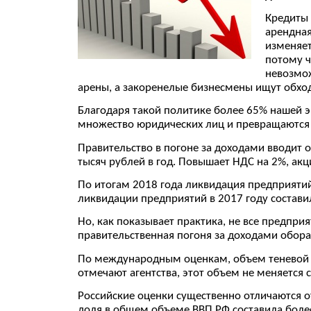
Кредиты 
арендная
изменяет
потому ч
невозмож
арены, а закоренелые бизнесмены ищут обходн
Благодаря такой политике более 65% нашей 
множество юридических лиц и превращаются в
Правительство в погоне за доходами вводит 
тысяч рублей в год. Повышает НДС на 2%, ак
По итогам 2018 года ликвидация предприятий 
ликвидации предприятий в 2017 году состави
Но, как показывает практика, не все предприя
правительственная погоня за доходами обора
По международным оценкам, объем теневой э
отмечают агентства, этот объем не меняется с
Российские оценки существенно отличаются 
доля в общем объеме ВВП РФ составила боле