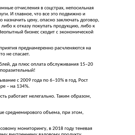
омные отчисления в соцстрах, непосильная
и. И главное, что все это подвижно и
 назначить цену, опасно заключать договор,
либо к отказу покупать продукцию, либо к
 Неопытный бизнес сходит с экономической
приятия преднамеренно расчленяются на
о не спасает.
ублей, да плюс оплата обслуживания 15–20
 поразительный!
вание с 2009 года по 6–10% в год. Рост
ре – на 134%.
 есть работает нелегально. Таким образом,
ше среднемирового объема, при этом,
овому мониторингу, в 2018 году теневая
щему внутреннему валовому продукту