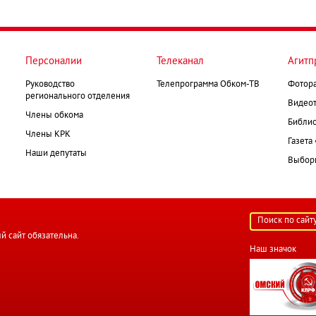
Персоналии
Телеканал
Агитп
Руководство
Телепрограмма Обком-ТВ
Фотор
регионального отделения
Видеот
Члены обкома
Библио
Члены КРК
Газета
Наши депутаты
Выборк
й сайт обязательна.
Наш значок