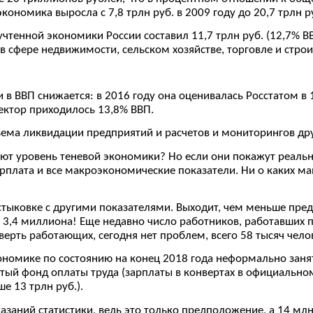
ономика выросла с 7,8 трлн руб. в 2009 году до 20,7 трлн ру
чтенной экономики России составил 11,7 трлн руб. (12,7% ВВП
в сфере недвижимости, сельском хозяйстве, торговле и строи
 ВВП снижается: в 2016 году она оценивалась Росстатом в 13
 сектор приходилось 13,8% ВВП.
ъема ликвидации предприятий и расчетов и мониторингов дру
ают уровень теневой экономики? Но если они покажут реаль
арплата и все макроэкономические показатели. Ни о каких ма
тыковке с другими показателями. Выходит, чем меньше пред
 – 3,4 миллиона! Еще недавно число работников, работавших
рть работающих, сегодня нет проблем, всего 58 тысяч челов
кономике по состоянию на конец 2018 года неформально заня
ытый фонд оплаты труда (зарплаты в конвертах в официальн
е 13 трлн руб.).
азаний статистики, ведь это только предположение, а 14 мл