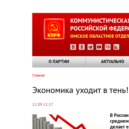
Перейти
к
КОММУНИСТИЧЕСКАЯ
основному
РОССИЙСКОЙ ФЕДЕР
содержанию
ОМСКОЕ ОБЛАСТНОЕ ОТДЕЛ
О ПАРТИИ
АКТУАЛЬНО
Главная
Строка
навигации
Экономика уходит в тень!
12.09 12:17
В России
среднем 
делает е