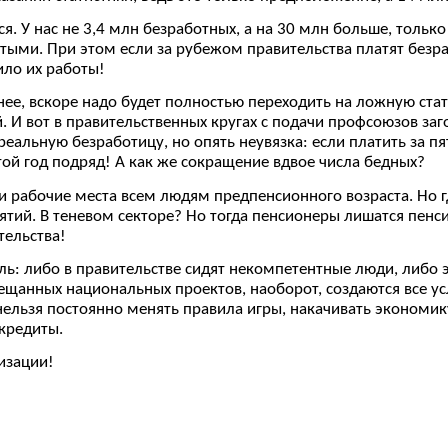
я. У нас не 3,4 млн безработных, а на 30 млн больше, тольк
ятыми. При этом если за рубежом правительства платят безр
ило их работы!
нее, вскоре надо будет полностью переходить на ложную ста
. И вот в правительственных кругах с подачи профсоюзов за
реальную безработицу, но опять неувязка: если платить за пят
той год подряд! А как же сокращение вдвое числа бедных?
 рабочие места всем людям предпенсионного возраста. Но гд
тий. В теневом секторе? Но тогда пенсионеры лишатся пенси
тельства!
ь: либо в правительстве сидят некомпетентные люди, либо э
бещанных национальных проектов, наоборот, создаются все у
о нельзя постоянно менять правила игры, накачивать эконом
кредиты.
изации!