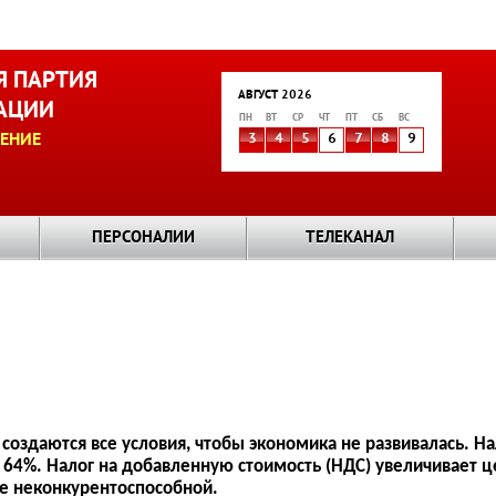
 ПАРТИЯ
АВГУСТ 2026
АЦИИ
ПН
ВТ
СР
ЧТ
ПТ
СБ
ВС
ЕНИЕ
3
4
5
6
7
8
9
ПЕРСОНАЛИИ
ТЕЛЕКАНАЛ
 создаются все условия, чтобы экономика не развивалась. Н
64%. Налог на добавленную стоимость (НДС) увеличивает 
е неконкурентоспособной.