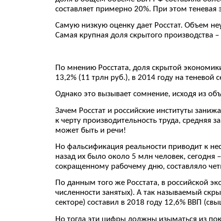
составляет примерно 20%. При этом теневая эк
Самую низкую оценку дает Росстат. Объем неу
Самая крупная доля скрытого производства – 
По мнению Росстата, доля скрытой экономики в
13,2% (11 трлн руб.), в 2014 году на теневой
Однако это вызывает сомнение, исходя из об
Зачем Росстат и российские институты заниж
к черту производительность труда, средняя з
может быть и речи!
Но фальсификация реальности приводит к нес
назад их было около 5 млн человек, сегодня
сокращенному рабочему дню, составляло четве
По данным того же Росстата, в российской э
численности занятых). А так называемый скр
секторе) составил в 2018 году 12,6% ВВП (свыш
Но тогда эти цифры должны изыматься из пок