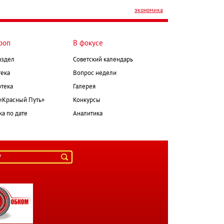
экономика
роп
В фокусе
аздел
Советский календарь
ека
Вопрос недели
тека
Галерея
 «Красный Путь»
Конкурсы
а по дате
Аналитика