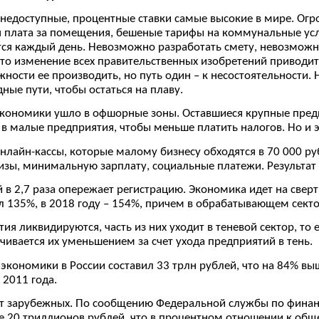
недоступные, процентные ставки самые высокие в мире. Огр
 плата за помещения, бешеные тарифы на коммунальные услуг
ся каждый день. Невозможно разработать смету, невозможно
то изменение всех правительственных изобретений приводит 
ности ее производить, но путь один – к несостоятельности.
ые пути, чтобы остаться на плаву.
экономики ушло в офшорные зоны. Оставшиеся крупные пред
 малые предприятия, чтобы меньше платить налогов. Но и эт
онлайн-кассы, которые малому бизнесу обходятся в 70 000 р
цизы, минимальную зарплату, социальные платежи. Результат
в 2,7 раза опережает регистрацию. Экономика идет на сверты
л 135%, в 2018 году – 154%, причем в обрабатывающем секто
тия ликвидируются, часть из них уходит в теневой сектор, то
чивается их уменьшением за счет ухода предприятий в тень.
кономики в России составил 33 трлн рублей, что на 84% вы
 2011 года.
от зарубежных. По сообщению Федеральной службы по финанс
е 20 триллионов рублей, что в процентном отношении к об