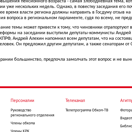
овышения пенсионного возраста - самая злободневная тема, ко
и уже нескольких недель. Однако, в повестку заседания его поч
е время власти региона должны направить в Госдуму отзыв на
ия вопроса в региональном парламенте, судя по всему, не пред
ание темы может привести к тому, что чиновники отрапортуют в
еформы на заседании выступили депутаты-коммунисты Андрей 
КПРФ, Андрей Алехин напомнил всем депутатам, что на состоя
человек. Он предложил другим депутатам, а также сенаторам от
брании большинство, предпочла замолчать этот вопрос и не вын
Персоналии
Телеканал
Агитп
Руководство
Телепрограмма Обком-ТВ
Фотор
регионального отделения
Видеот
Члены обкома
Библио
Члены КРК