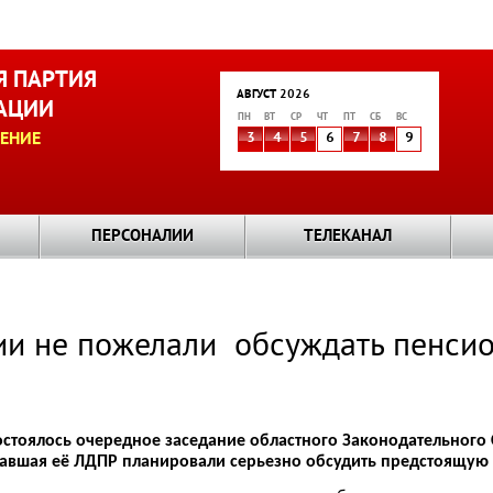
 ПАРТИЯ
АВГУСТ 2026
АЦИИ
ПН
ВТ
СР
ЧТ
ПТ
СБ
ВС
ЕНИЕ
3
4
5
6
7
8
9
ПЕРСОНАЛИИ
ТЕЛЕКАНАЛ
ии не пожелали обсуждать пенси
остоялось очередное заседание областного Законодательного
вшая её ЛДПР планировали серьезно обсудить предстоящую