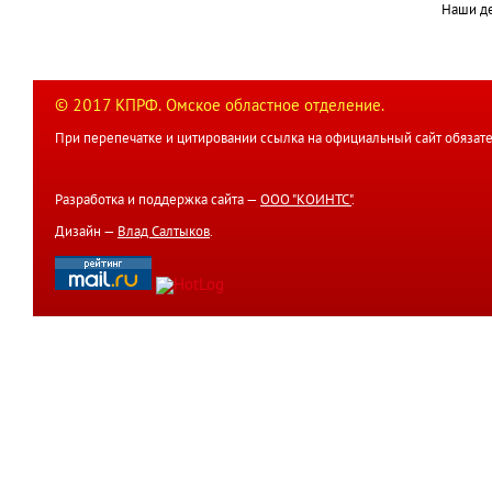
Наши д
© 2017 КПРФ. Омское областное отделение.
При перепечатке и цитировании ссылка на официальный сайт обязате
Разработка и поддержка сайта —
ООО "КОИНТС"
.
Дизайн —
Влад Салтыков
.