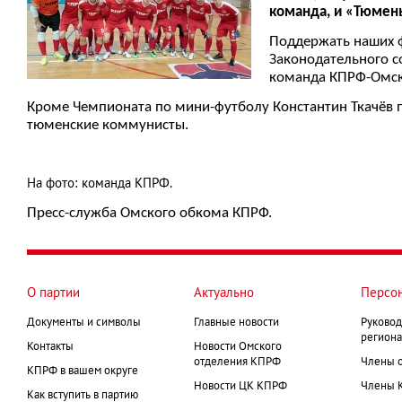
команда, и «Тюмень
Поддержать наших ф
Законодательного 
команда КПРФ-Омск,
Кроме Чемпионата по мини-футболу Константин Ткачёв п
тюменские коммунисты.
На фото: команда КПРФ.
Пресс-служба Омского обкома КПРФ.
О партии
Актуально
Персо
Документы и символы
Главные новости
Руковод
региона
Контакты
Новости Омского
отделения КПРФ
Члены 
КПРФ в вашем округе
Новости ЦК КПРФ
Члены 
Как вступить в партию