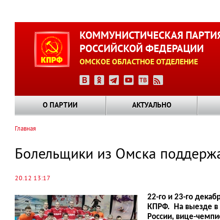
Перейти
к
КОММУНИСТИЧЕСКАЯ ПАРТИ
основному
РОССИЙСКОЙ ФЕДЕРАЦИИ
содержанию
ОМСКОЕ ОБЛАСТНОЕ ОТДЕЛЕНИЕ
О ПАРТИИ
АКТУАЛЬНО
Главная
Строка
навигации
Болельщики из Омска поддерж
20.12 13:17
22-го и 23-го дека
КПРФ. На выезде в 
России, вице-чемпи