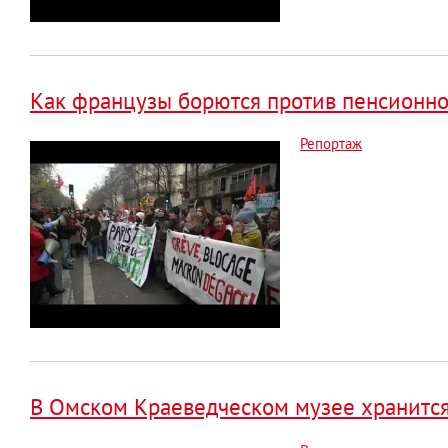
Как французы борются против пенсионн
Репортаж
В Омском Краеведческом музее хранится