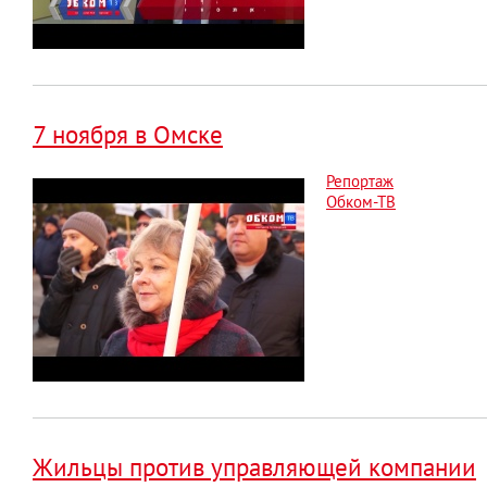
7 ноября в Омске
Репортаж
Обком-ТВ
Жильцы против управляющей компании