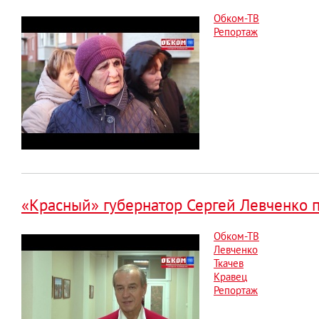
Обком-ТВ
Репортаж
«Красный» губернатор Сергей Левченко п
Обком-ТВ
Левченко
Ткачев
Кравец
Репортаж