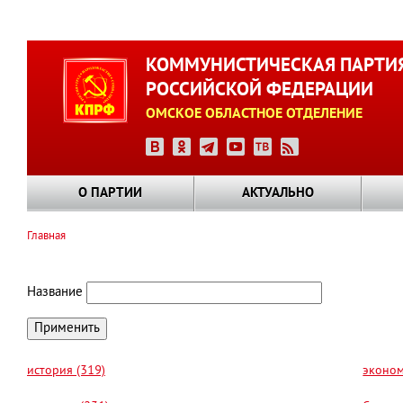
Перейти
к
КОММУНИСТИЧЕСКАЯ ПАРТИ
основному
РОССИЙСКОЙ ФЕДЕРАЦИИ
содержанию
ОМСКОЕ ОБЛАСТНОЕ ОТДЕЛЕНИЕ
О ПАРТИИ
АКТУАЛЬНО
Главная
Строка
навигации
Название
история (319)
эконом