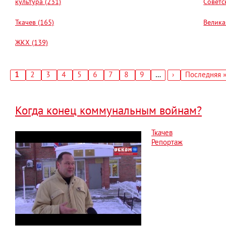
культура (231)
Советс
Ткачев (165)
Велика
ЖКХ (139)
Текущая
1
Страница
2
Страница
3
Страница
4
Страница
5
Страница
6
Страница
7
Страница
8
Страница
9
…
Следующая
›
Последняя
Последняя 
страница
страница
страница
Нумерация
страниц
Когда конец коммунальным войнам?
Ткачев
Репортаж