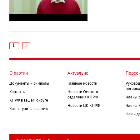
1
Следующая
››
страница
Нумерация
страниц
О партии
Актуально
Персо
Документы и символы
Главные новости
Руковод
региона
Контакты
Новости Омского
отделения КПРФ
Члены 
КПРФ в вашем округе
Новости ЦК КПРФ
Члены 
Как вступить в партию
Наши д