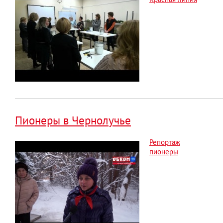
Пионеры в Чернолучье
Репортаж
пионеры