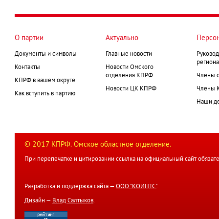
страница
Нумерация
страниц
О партии
Актуально
Персо
Документы и символы
Главные новости
Руковод
региона
Контакты
Новости Омского
отделения КПРФ
Члены 
КПРФ в вашем округе
Новости ЦК КПРФ
Члены 
Как вступить в партию
Наши д
© 2017 КПРФ. Омское областное отделение.
При перепечатке и цитировании ссылка на официальный сайт обязате
Разработка и поддержка сайта —
ООО "КОИНТС"
.
Дизайн —
Влад Салтыков
.