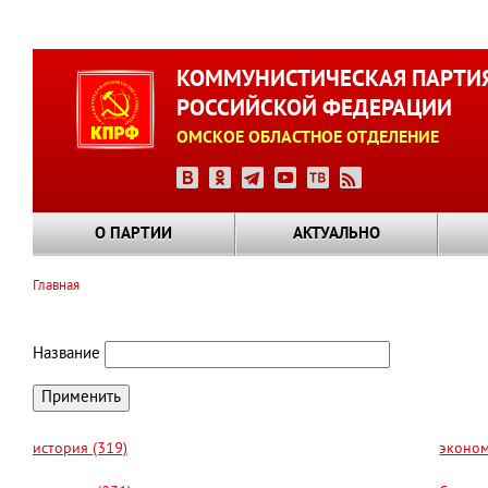
Перейти
к
КОММУНИСТИЧЕСКАЯ ПАРТИ
основному
РОССИЙСКОЙ ФЕДЕРАЦИИ
содержанию
ОМСКОЕ ОБЛАСТНОЕ ОТДЕЛЕНИЕ
О ПАРТИИ
АКТУАЛЬНО
Главная
Строка
навигации
Название
история (319)
эконом