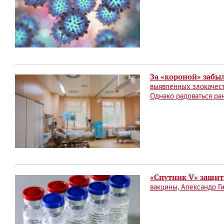
За «короной» забы
выявленных злокачест
Однако радоваться ра
«Спутник V» защити
вакцины, Александр Г