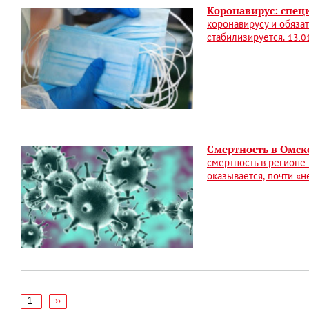
Коронавирус: спец
коронавирусу и обяза
стабилизируется.
13.0
Смертность в Омско
смертность в регионе
оказывается, почти «н
1
Следующая
››