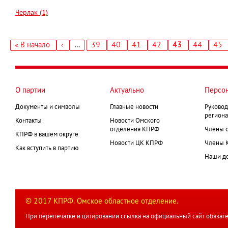
Черлак (1)
Первая
« В начало
‹
…
Страница
39
Страница
40
Страница
41
Страница
42
Текущая
43
Страница
44
Стр
45
←
страница
страница
Нумерация
страниц
О партии
Актуально
Персо
Документы и символы
Главные новости
Руковод
региона
Контакты
Новости Омского
отделения КПРФ
Члены 
КПРФ в вашем округе
Новости ЦК КПРФ
Члены 
Как вступить в партию
Наши д
© 2017 КПРФ. Омское областное отделение.
При перепечатке и цитировании ссылка на официальный сайт обязате