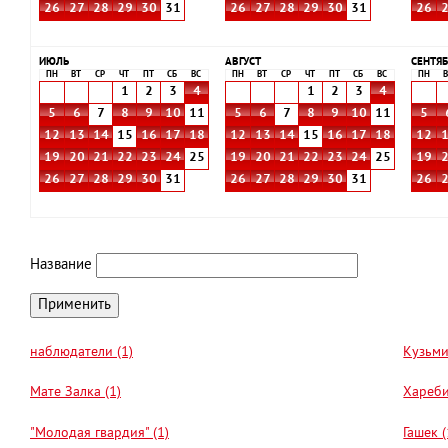
26
27
28
29
30
31
26
27
28
29
30
31
26
ИЮЛЬ
АВГУСТ
СЕНТЯБ
ПН
ВТ
СР
ЧТ
ПТ
СБ
ВС
ПН
ВТ
СР
ЧТ
ПТ
СБ
ВС
ПН
В
1
2
3
4
1
2
3
4
5
6
7
8
9
10
11
5
6
7
8
9
10
11
5
12
13
14
15
16
17
18
12
13
14
15
16
17
18
12
19
20
21
22
23
24
25
19
20
21
22
23
24
25
19
26
27
28
29
30
31
26
27
28
29
30
31
26
Название
наблюдатели (1)
Кузьми
Мате Залка (1)
Хареби
"Молодая гвардия" (1)
Гашек (