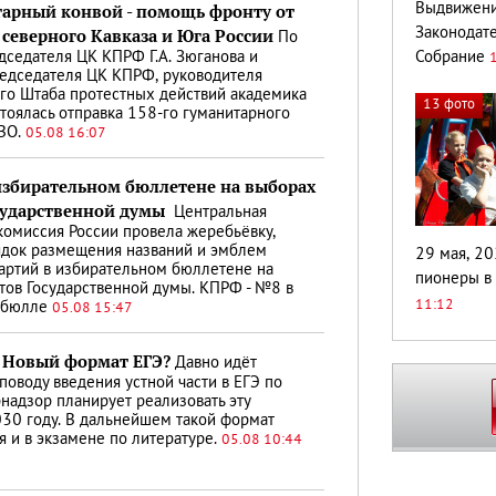
тарный конвой - помощь фронту от
Выдвижени
северного Кавказа и Юга России
Законодат
По
Собрание
седателя ЦК КПРФ Г.А. Зюганова и
едседателя ЦК КПРФ, руководителя
о Штаба протестных действий академика
13 фото
стоялась отправка 158-го гуманитарного
СВО.
05.08 16:07
избирательном бюллетене на выборах
сударственной думы
Центральная
комиссия России провела жеребьёвку,
ядок размещения названий и эмблем
29 мая, 20
артий в избирательном бюллетене на
пионеры в
тов Государственной думы. КПРФ - №8 в
11:12
 бюлле
05.08 15:47
 Новый формат ЕГЭ?
Давно идёт
поводу введения устной части в ЕГЭ по
рнадзор планирует реализовать эту
030 году. В дальнейшем такой формат
я и в экзамене по литературе.
05.08 10:44