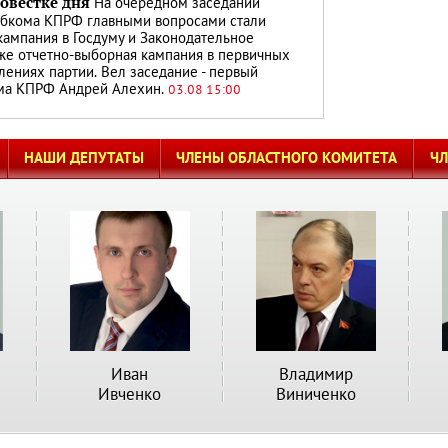
повестке дня
На очередном заседании
обкома КПРФ главными вопросами стали
кампания в Госдуму и Законодательное
кже отчетно-выборная кампания в первичных
лениях партии. Вел заседание - первый
ома КПРФ Андрей Алехин.
03.08 15:00
НАШИ ДЕПУТАТЫ
ЧЛЕНЫ ОБЛАСТНОГО КОМИТЕТА
Ч
Иван
Владимир
Ивченко
Виниченко