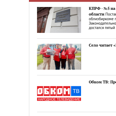
КПРФ - №5 на
области
Поста
облизбиркоме п
Законодательно
достался пятый
Село читает 
Обком ТВ: Про