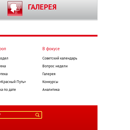
ГАЛЕРЕЯ
роп
В фокусе
аздел
Советский календарь
ека
Вопрос недели
тека
Галерея
 «Красный Путь»
Конкурсы
а по дате
Аналитика