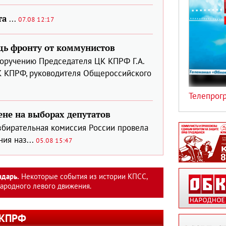
та
...
07.08 12:17
щь фронту от коммунистов
оручению Председателя ЦК КПРФ Г.А.
К КПРФ, руководителя Общероссийского
Телепрог
не на выборах депутатов
збирательная комиссия России провела
ия наз...
05.08 15:47
ндарь.
Некоторые события из истории КПСС,
родного левого движения.
 КПРФ