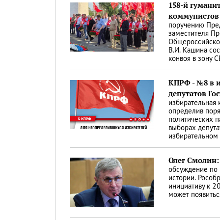
158-й гумани
коммунистов 
поручению Пред
заместителя Пр
Общероссийског
В.И. Кашина со
конвоя в зону 
КПРФ - №8 в 
депутатов Го
избирательная 
определив пор
политических п
выборах депута
избирательном
Олег Смолин:
обсуждение по 
истории. Рособ
инициативу к 2
может появитьс