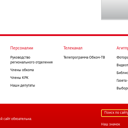
Персоналии
Телеканал
Агитп
Руководство
Телепрограмма Обком-ТВ
Фотор
регионального отделения
Видеот
Члены обкома
Библио
Члены КРК
Газета
Наши депутаты
Выборк
й сайт обязательна.
Наш значок