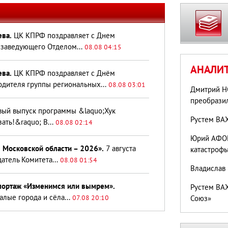
ева.
ЦК КПРФ поздравляет с Днем
 заведующего Отделом...
08.08 04:15
АНАЛИ
ева.
ЦК КПРФ поздравляет с Днём
одителя группы региональных...
08.08 03:01
Дмитрий Н
преобрази
ый выпуск программы &laquo;Хук
Рустем ВАХ
ать!&raquo; В...
08.08 02:14
Юрий АФОН
 Московской области – 2026».
7 августа
катастроф
атель Комитета...
08.08 01:54
Владислав 
епортаж «Изменимся или вымрем».
Рустем ВАХ
алые города и сёла...
07.08 20:10
Союз»