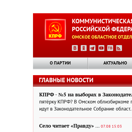
Перейти
к
КОММУНИСТИЧЕСКАЯ
основному
РОССИЙСКОЙ ФЕДЕР
содержанию
ОМСКОЕ ОБЛАСТНОЕ ОТДЕЛ
О ПАРТИИ
АКТУАЛЬНО
ГЛАВНЫЕ НОВОСТИ
КПРФ - №5 на выборах в Законодате
пятёрку КПРФ? В Омском облизбиркоме п
идут в Законодательное Собрание област.
Село читает «Правду»
...
07.08 15:03