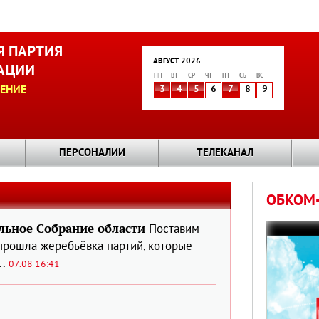
 ПАРТИЯ
АВГУСТ 2026
АЦИИ
ПН
ВТ
СР
ЧТ
ПТ
СБ
ВС
ЕНИЕ
3
4
5
6
7
8
9
ПЕРСОНАЛИИ
ТЕЛЕКАНАЛ
ОБКОМ-
льное Собрание области
Поставим
рошла жеребьёвка партий, которые
..
07.08 16:41