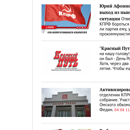
Юрий Афонин
выход из ны
ситуации
Отве
КПРФ бороться 
ли партия ему, 
прокоммунисти
"Красный Пут
на нашу голову!"
он был - День 
Хотя, через дв
летие. Чтобы е
Активизирова
отделении КПР
собрание. Участ
Омского обкома
Федин.
04.08 11