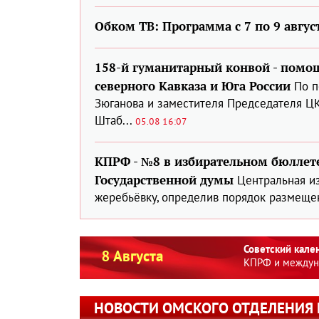
Обком ТВ: Программа с 7 по 9 авгус
158-й гуманитарный конвой - помо
северного Кавказа и Юга России
По п
Зюганова и заместителя Председателя Ц
Штаб...
05.08 16:07
КПРФ - №8 в избирательном бюллете
Государственной думы
Центральная и
жеребьёвку, определив порядок размещен
Советский кале
8 Августа
КПРФ и междуна
НОВОСТИ ОМСКОГО ОТДЕЛЕНИЯ