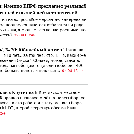
: Именно КПРФ предлагает реальный
нешней сложнейшей исторической
тил на вопрос «Коммерсанта»: намерена ли
за неопределившегося избирателя и рада
учитывая, что он не всегда настроен именно
чески?
05.08 09:48
ь", № 30: Юбилейный номер
"Праздник
 "310 лет... за три дня", стр. 1, 13. Каким же
Рождения Омска? Юбилей, можно сказать.
а года нам обещают ещё один юбилей - 400-
щё больше попеть и поплясать?
04.08 13:14
лась Крутинка
В Крутинском местном
Ф прошло плановое отчётно-перевыборное
вовал в его работе и выступил член бюро
 КПРФ, второй секретарь обкома Иван
:54