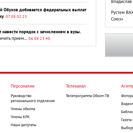
Владислав 
гей Обухов добивается федеральных выплат
Рустем ВАХ
жу.
07.08 02:23
Союз»
 навести порядок с зачислением в вузы.
чить прием...
06.08 23:40
Персоналии
Телеканал
Агитп
Руководство
Телепрограмма Обком-ТВ
Фотор
регионального отделения
Видеот
Члены обкома
Библио
Члены КРК
Газета
Наши депутаты
Выборк