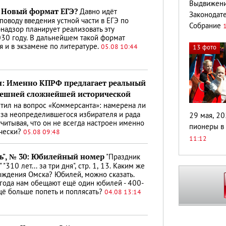
Выдвижени
 Новый формат ЕГЭ?
Давно идёт
Законодат
поводу введения устной части в ЕГЭ по
Собрание
рнадзор планирует реализовать эту
030 году. В дальнейшем такой формат
я и в экзамене по литературе.
05.08 10:44
13 фото
: Именно КПРФ предлагает реальный
нешней сложнейшей исторической
тил на вопрос «Коммерсанта»: намерена ли
за неопределившегося избирателя и рада
29 мая, 20
учитывая, что он не всегда настроен именно
пионеры в
чески?
05.08 09:48
11:12
ь", № 30: Юбилейный номер
"Праздник
 "310 лет... за три дня", стр. 1, 13. Каким же
Рождения Омска? Юбилей, можно сказать.
а года нам обещают ещё один юбилей - 400-
щё больше попеть и поплясать?
04.08 13:14