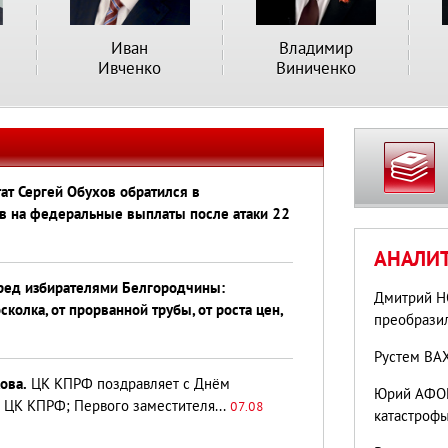
Иван
Владимир
Ивченко
Виниченко
ат Сергей Обухов обратился в
в на федеральные выплаты после атаки 22
АНАЛИ
еред избирателями Белгородчины:
Дмитрий Н
колка, от прорванной трубы, от роста цен,
преобрази
Рустем ВАХ
ова.
ЦК КПРФ поздравляет с Днём
Юрий АФОН
 ЦК КПРФ; Первого заместителя...
07.08
катастроф