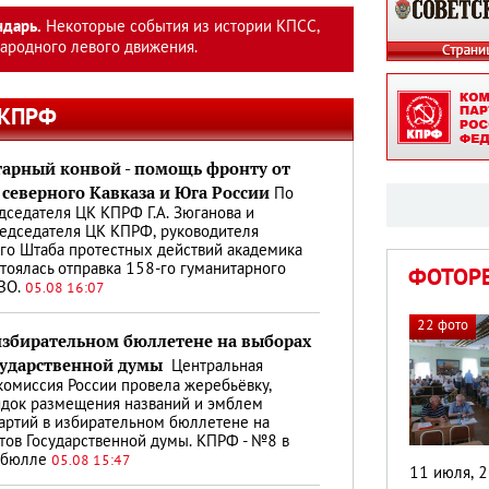
ндарь.
Некоторые события из истории КПСС,
родного левого движения.
 КПРФ
тарный конвой - помощь фронту от
северного Кавказа и Юга России
По
седателя ЦК КПРФ Г.А. Зюганова и
едседателя ЦК КПРФ, руководителя
о Штаба протестных действий академика
стоялась отправка 158-го гуманитарного
ФОТОР
СВО.
05.08 16:07
22 фото
избирательном бюллетене на выборах
сударственной думы
Центральная
комиссия России провела жеребьёвку,
ядок размещения названий и эмблем
артий в избирательном бюллетене на
тов Государственной думы. КПРФ - №8 в
 бюлле
05.08 15:47
11 июля, 2