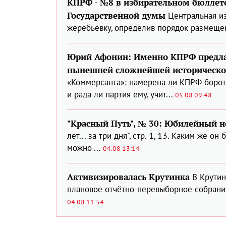
КПРФ - №8 в избирательном бюллете
Государственной думы
Центральная и
жеребьёвку, определив порядок размещен
Юрий Афонин: Именно КПРФ предла
нынешней сложнейшей историческо
«Коммерсанта»: намерена ли КПРФ борот
и рада ли партия ему, учит...
05.08 09:48
"Красный Путь", № 30: Юбилейный 
лет... за три дня", стр. 1, 13. Каким же 
можно ...
04.08 13:14
Активизировалась Крутинка
В Крути
плановое отчётно-перевыборное собрание.
04.08 11:54