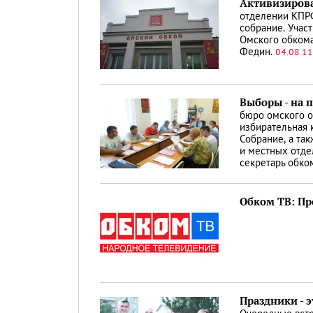
Активизирова
отделении КПР
собрание. Участ
Омского обкома
Федин.
04.08 11
Выборы - на 
бюро омского 
избирательная 
Собрание, а та
и местных отде
секретарь обк
Обком ТВ: Про
Праздники - э