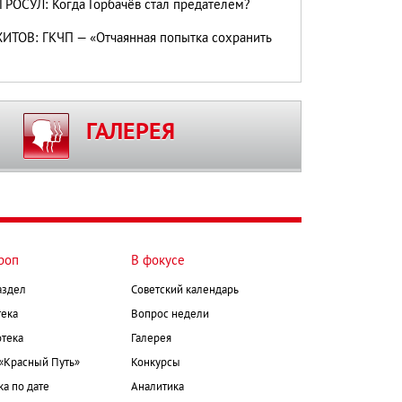
ГРОСУЛ: Когда Горбачёв стал предателем?
ИТОВ: ГКЧП — «Отчаянная попытка сохранить
ГАЛЕРЕЯ
роп
В фокусе
аздел
Советский календарь
ека
Вопрос недели
тека
Галерея
 «Красный Путь»
Конкурсы
а по дате
Аналитика