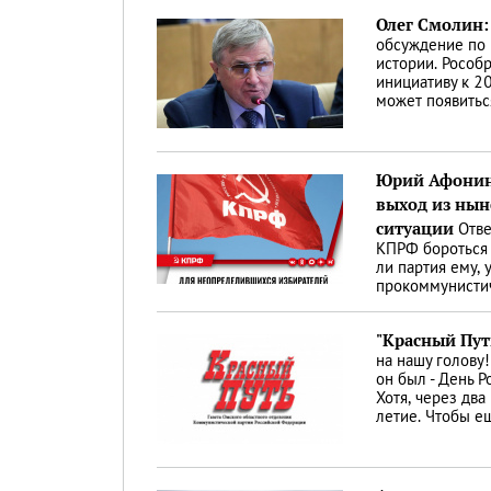
Олег Смолин:
обсуждение по 
истории. Рособ
инициативу к 2
может появитьс
Юрий Афонин
выход из ны
ситуации
Отве
КПРФ бороться 
ли партия ему, 
прокоммунисти
"Красный Пут
на нашу голову!"
он был - День 
Хотя, через дв
летие. Чтобы е