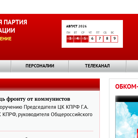
 ПАРТИЯ
АВГУСТ 2026
АЦИИ
ПН
ВТ
СР
ЧТ
ПТ
СБ
ВС
ЕНИЕ
3
4
5
6
7
8
9
ПЕРСОНАЛИИ
ТЕЛЕКАНАЛ
ОБКОМ-
щь фронту от коммунистов
оручению Председателя ЦК КПРФ Г.А.
К КПРФ, руководителя Общероссийского