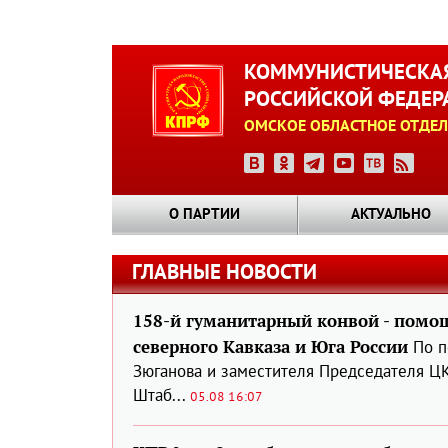
Перейти
к
КОММУНИСТИЧЕСКАЯ
основному
РОССИЙСКОЙ ФЕДЕР
содержанию
ОМСКОЕ ОБЛАСТНОЕ ОТДЕЛ
О ПАРТИИ
АКТУАЛЬНО
ГЛАВНЫЕ НОВОСТИ
158-й гуманитарный конвой - помо
северного Кавказа и Юга России
По п
Зюганова и заместителя Председателя Ц
Штаб...
05.08 16:07