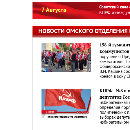
Советский кале
7 Августа
КПРФ и междуна
НОВОСТИ ОМСКОГО ОТДЕЛЕНИЯ
158-й гумани
коммунистов 
поручению Пред
заместителя Пр
Общероссийског
В.И. Кашина со
конвоя в зону 
КПРФ - №8 в 
депутатов Го
избирательная 
определив пор
политических п
выборах депута
избирательном