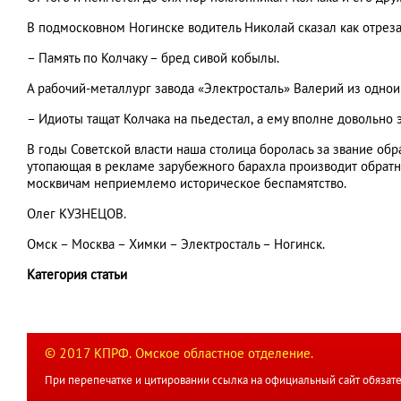
В подмосковном Ногинске водитель Николай сказал как отреза
– Память по Колчаку – бред сивой кобылы.
А рабочий-металлург завода «Электросталь» Валерий из одно
– Идиоты тащат Колчака на пьедестал, а ему вполне довольно э
В годы Советской власти наша столица боролась за звание обр
утопающая в рекламе зарубежного барахла производит обратно
москвичам неприемлемо историческое беспамятство.
Олег КУЗНЕЦОВ.
Омск – Москва – Химки – Электросталь – Ногинск.
Категория статьи
© 2017 КПРФ. Омское областное отделение.
При перепечатке и цитировании ссылка на официальный сайт обязате