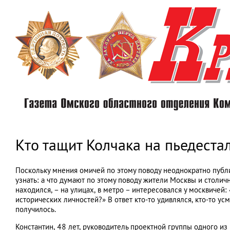
Перейти
к
основному
содержанию
Кто тащит Колчака на пьедеста
Поскольку мнения омичей по этому поводу неоднократно публи
узнать: а что думают по этому поводу жители Москвы и столичн
находился, – на улицах, в метро – интересовался у москвичей
исторических личностей?» В ответ кто-то удивлялся, кто-то усм
получилось.
Константин, 48 лет, руководитель проектной группы одного из