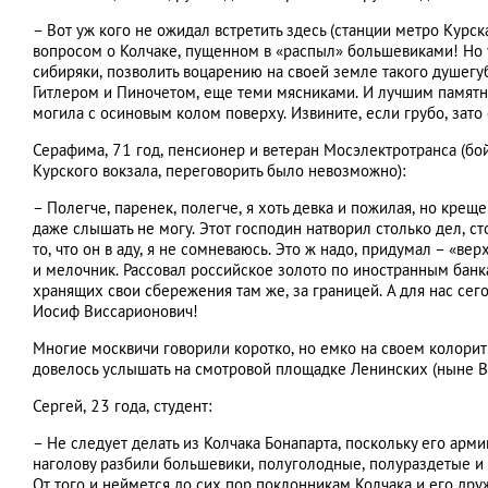
– Вот уж кого не ожидал встретить здесь (станции метро Курск
вопросом о Колчаке, пущенном в «распыл» большевиками! Но у
сибиряки, позволить воцарению на своей земле такого душегуб
Гитлером и Пиночетом, еще теми мясниками. И лучшим памятник
могила с осиновым колом поверху. Извините, если грубо, зато 
Серафима, 71 год, пенсионер и ветеран Мосэлектротранса (бо
Курского вокзала, переговорить было невозможно):
– Полегче, паренек, полегче, я хоть девка и пожилая, но крещ
даже слышать не могу. Этот господин натворил столько дел, сто
то, что он в аду, я не сомневаюсь. Это ж надо, придумал – «ве
и мелочник. Рассовал российское золото по иностранным банка
хранящих свои сбережения там же, за границей. А для нас сег
Иосиф Виссарионович!
Многие москвичи говорили коротко, но емко на своем колоритн
довелось услышать на смотровой площадке Ленинских (ныне В
Сергей, 23 года, студент:
– Не следует делать из Колчака Бонапарта, поскольку его арм
наголову разбили большевики, полуголодные, полураздетые и 
От того и неймется до сих пор поклонникам Колчака и его друж