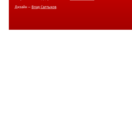
Дизайн —
Влад Салтыков
.