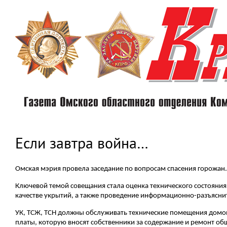
Перейти
к
основному
содержанию
Если завтра война…
Омская мэрия провела заседание по вопросам спасения горожан.
Ключевой темой совещания стала оценка технического состояни
качестве укрытий, а также проведение информационно-разъясни
УК, ТСЖ, ТСН должны обслуживать технические помещения домов
платы, которую вносят собственники за содержание и ремонт об