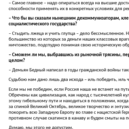
– Самое главное – надо опираться всегда на высшие дос
способности применять их в конкретных условиях для ре
– Что бы вы сказали нынешним декоммунизаторам, кле
социалистического государства?
– Стыдить лжеца и учить глупца – дело бессмысленное. 
большинство из которых за деньги наших классовых враг
ничтожество, подспудно понимая свою историческую об
– Сможем ли мы, выбравшись из рыночной трясины, пере
целом?
– Демьян Бедный написал в годы гражданской войны так
Судьбою нам дано лишь два исхода – иль победить, иль ч
Если мы не победим, если Россия наша не встанет на пу
Обречены как цивилизация, как народ с тысячелетней ку
этому гибельному пути и находиться в положении, когда в
за спиной Великий Октябрь, великое творчество и энтузи
покорить всю Западную Европу во главе с нацистской Ге
противном случае скатимся в канаву и будем смыты на 
Думаю, мы этого не допустим.