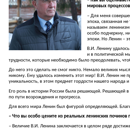
– Как вы оцениваете
мировых процессов
– Для меня совершен
эпоха, связанная не
называем ленинизмо
особо подчеркну, н
эпохи. Но Ленин – э
В.И. Ленину удалось
и в политической мы
трудности, которые необходимо было преодолевать, что
До него это сделать не смог никто. Немало великих мысл
никому. Ему удалось изменить этот мир! В.И. Ленин не п
уникальность, в этом предмет гордости нашего народа и 
Его роль в истории России была решающей. Решающей в Х
по пути возрождения и прогресса.
Для всего мира Ленин был фигурой определяющей. Благод
– Что вы особо цените из реальных ленинских починов 
– Величие В.И. Ленина заключается в целом ряде достиж