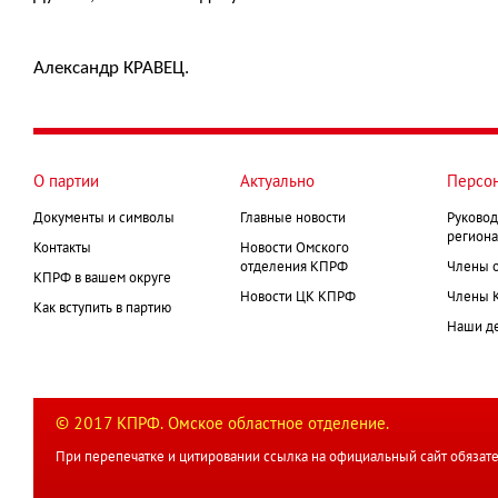
Александр КРАВЕЦ.
О партии
Актуально
Персо
Документы и символы
Главные новости
Руковод
региона
Контакты
Новости Омского
отделения КПРФ
Члены 
КПРФ в вашем округе
Новости ЦК КПРФ
Члены 
Как вступить в партию
Наши д
© 2017 КПРФ. Омское областное отделение.
При перепечатке и цитировании ссылка на официальный сайт обязате