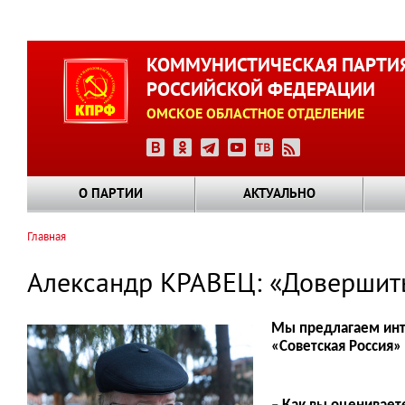
Перейти
к
КОММУНИСТИЧЕСКАЯ ПАРТИ
основному
РОССИЙСКОЙ ФЕДЕРАЦИИ
содержанию
ОМСКОЕ ОБЛАСТНОЕ ОТДЕЛЕНИЕ
О ПАРТИИ
АКТУАЛЬНО
Главная
Строка
навигации
Александр КРАВЕЦ: «Довершить
Мы предлагаем инте
«Советская Россия»