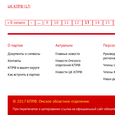
ЦК КПРФ (17)
Первая
« В начало
‹
…
Страница
9
Страница
10
Страница
11
Страница
12
Текущая
13
Страница
14
Стран
15
←
страница
страница
Нумерация
страниц
О партии
Актуально
Персо
Документы и символы
Главные новости
Руковод
региона
Контакты
Новости Омского
отделения КПРФ
Члены 
КПРФ в вашем округе
Новости ЦК КПРФ
Члены 
Как вступить в партию
Наши д
© 2017 КПРФ. Омское областное отделение.
При перепечатке и цитировании ссылка на официальный сайт обязате