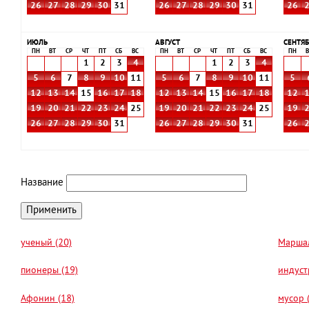
26
27
28
29
30
31
26
27
28
29
30
31
26
ИЮЛЬ
АВГУСТ
СЕНТЯБ
ПН
ВТ
СР
ЧТ
ПТ
СБ
ВС
ПН
ВТ
СР
ЧТ
ПТ
СБ
ВС
ПН
В
1
2
3
4
1
2
3
4
5
6
7
8
9
10
11
5
6
7
8
9
10
11
5
12
13
14
15
16
17
18
12
13
14
15
16
17
18
12
19
20
21
22
23
24
25
19
20
21
22
23
24
25
19
26
27
28
29
30
31
26
27
28
29
30
31
26
Название
ученый (20)
Маршал
пионеры (19)
индуст
Афонин (18)
мусор 