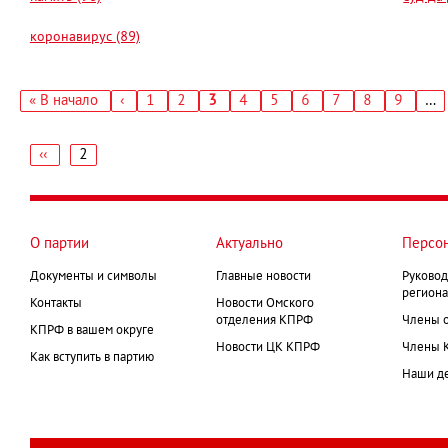
коронавирус (89)
Первая
« В начало
‹
Страница
1
Страница
2
Текущая
3
Страница
4
Страница
5
Страница
6
Страница
7
Страница
8
Страниц
9
…
←
страница
страница
Нумерация
страниц
‹‹
2
←
Нумерация
страниц
О партии
Актуально
Персо
Документы и символы
Главные новости
Руковод
региона
Контакты
Новости Омского
отделения КПРФ
Члены 
КПРФ в вашем округе
Новости ЦК КПРФ
Члены 
Как вступить в партию
Наши д