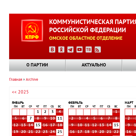
Перейти
к
КОММУНИСТИЧЕСКАЯ ПАРТИ
основному
РОССИЙСКОЙ ФЕДЕРАЦИИ
содержанию
ОМСКОЕ ОБЛАСТНОЕ ОТДЕЛЕНИЕ
О ПАРТИИ
АКТУАЛЬНО
Главная
Archive
Строка
<< 2025
навигации
ЯНВАРЬ
ФЕВРАЛЬ
МАРТ
ПН
ВТ
СР
ЧТ
ПТ
СБ
ВС
ПН
ВТ
СР
ЧТ
ПТ
СБ
ВС
ПН
В
1
2
3
4
1
5
6
7
8
9
10
11
2
3
4
5
6
7
8
2
12
13
14
15
16
17
18
9
10
11
12
13
14
15
9
19
20
21
22
23
24
25
16
17
18
19
20
21
22
16