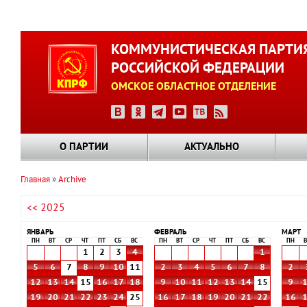
Перейти
к
КОММУНИСТИЧЕСКАЯ ПАРТИ
основному
РОССИЙСКОЙ ФЕДЕРАЦИИ
содержанию
ОМСКОЕ ОБЛАСТНОЕ ОТДЕЛЕНИЕ
О ПАРТИИ
АКТУАЛЬНО
Главная
Archive
Строка
<< 2025
навигации
ЯНВАРЬ
ФЕВРАЛЬ
МАРТ
ПН
ВТ
СР
ЧТ
ПТ
СБ
ВС
ПН
ВТ
СР
ЧТ
ПТ
СБ
ВС
ПН
В
1
2
3
4
1
5
6
7
8
9
10
11
2
3
4
5
6
7
8
2
12
13
14
15
16
17
18
9
10
11
12
13
14
15
9
19
20
21
22
23
24
25
16
17
18
19
20
21
22
16