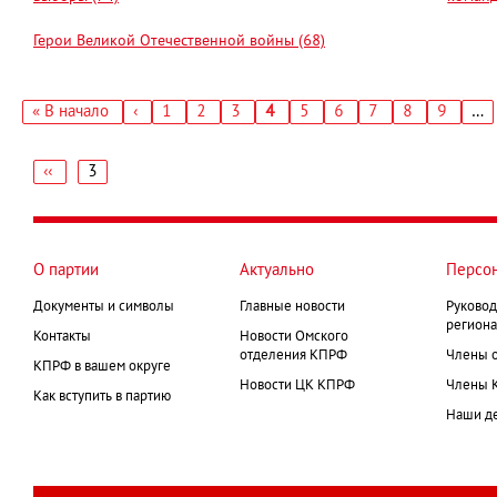
Герои Великой Отечественной войны (68)
Первая
« В начало
‹
Страница
1
Страница
2
Страница
3
Текущая
4
Страница
5
Страница
6
Страница
7
Страница
8
Страниц
9
…
←
страница
страница
Нумерация
страниц
‹‹
3
←
Нумерация
страниц
О партии
Актуально
Персо
Документы и символы
Главные новости
Руковод
региона
Контакты
Новости Омского
отделения КПРФ
Члены 
КПРФ в вашем округе
Новости ЦК КПРФ
Члены 
Как вступить в партию
Наши д