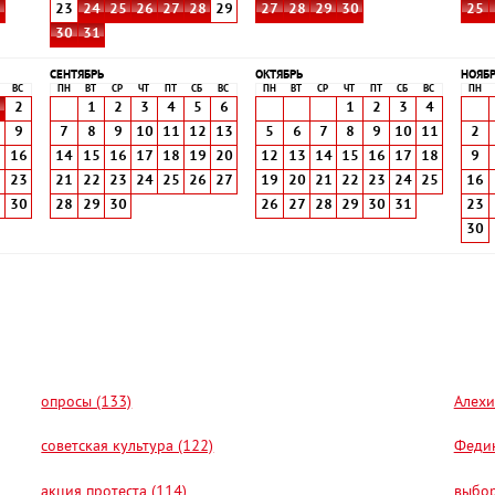
8
23
24
25
26
27
28
29
27
28
29
30
25
30
31
СЕНТЯБРЬ
ОКТЯБРЬ
НОЯБ
ВС
ПН
ВТ
СР
ЧТ
ПТ
СБ
ВС
ПН
ВТ
СР
ЧТ
ПТ
СБ
ВС
ПН
2
1
2
3
4
5
6
1
2
3
4
9
7
8
9
10
11
12
13
5
6
7
8
9
10
11
2
5
16
14
15
16
17
18
19
20
12
13
14
15
16
17
18
9
2
23
21
22
23
24
25
26
27
19
20
21
22
23
24
25
16
9
30
28
29
30
26
27
28
29
30
31
23
30
опросы (133)
Алехи
советская культура (122)
Федин
акция протеста (114)
выбор