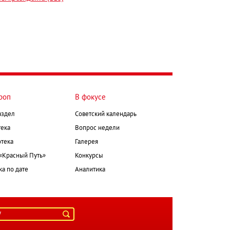
роп
В фокусе
аздел
Советский календарь
ека
Вопрос недели
тека
Галерея
 «Красный Путь»
Конкурсы
а по дате
Аналитика