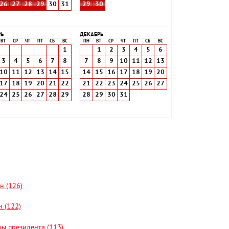
26
27
28
29
30
31
29
30
РЬ
ДЕКАБРЬ
ВТ
СР
ЧТ
ПТ
СБ
ВС
ПН
ВТ
СР
ЧТ
ПТ
СБ
ВС
1
1
2
3
4
5
6
3
4
5
6
7
8
7
8
9
10
11
12
13
10
11
12
13
14
15
14
15
16
17
18
19
20
17
18
19
20
21
22
21
22
23
24
25
26
27
24
25
26
27
28
29
28
29
30
31
н (126)
 (122)
ы президента (113)