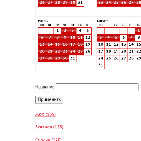
26
27
28
29
30
31
23
24
25
26
27
2
ИЮЛЬ
АВГУСТ
ПН
ВТ
СР
ЧТ
ПТ
СБ
ВС
ПН
ВТ
СР
ЧТ
ПТ
СБ
1
2
3
4
5
1
6
7
8
9
10
11
12
3
4
5
6
7
8
13
14
15
16
17
18
19
10
11
12
13
14
1
20
21
22
23
24
25
26
17
18
19
20
21
2
27
28
29
30
31
24
25
26
27
28
2
31
Название
ЖКХ (139)
Зюганов (123)
Смолин (120)