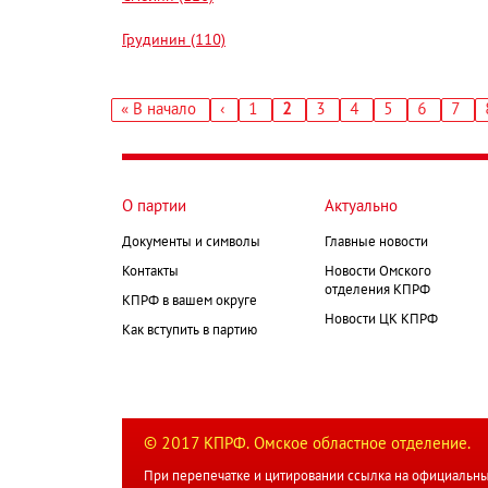
Грудинин (110)
Первая
« В начало
‹
Страница
1
Текущая
2
Страница
3
Страница
4
Страница
5
Страница
6
Стра
7
←
страница
страница
Нумерация
страниц
О партии
Актуально
Документы и символы
Главные новости
Контакты
Новости Омского
отделения КПРФ
КПРФ в вашем округе
Новости ЦК КПРФ
Как вступить в партию
© 2017 КПРФ. Омское областное отделение.
При перепечатке и цитировании ссылка на официальны